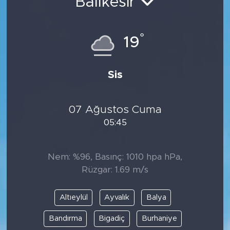
Balıkesir
°
19
Sis
07 Ağustos Cuma
05:45
Nem: %96, Basınç: 1010 hpa hPa,
Rüzgar: 1.69 m/s
Altıeylül
Ayvalık
Balya
Bandırma
Bigadiç
Burhaniye