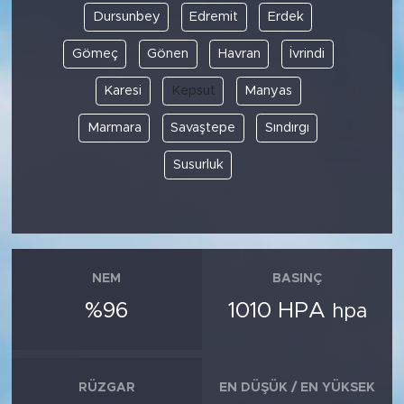
Dursunbey
Edremit
Erdek
Gömeç
Gönen
Havran
İvrindi
Karesi
Kepsut
Manyas
Marmara
Savaştepe
Sındırgı
Susurluk
NEM
BASINÇ
%96
1010 HPA
hpa
RÜZGAR
EN DÜŞÜK / EN YÜKSEK