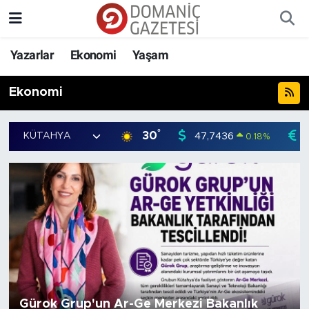
Yazarlar
Ekonomi
Yaşam
Ekonomi
°
30
47,7436
0.18
%
Gürok Grup'un Ar-Ge Merkezi Bakanlık