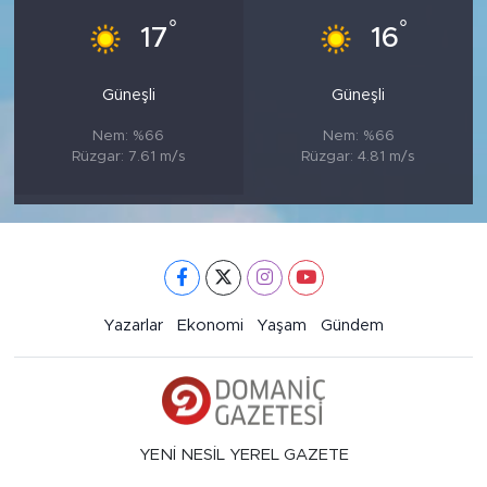
°
°
17
16
Güneşli
Güneşli
Nem: %66
Nem: %66
Rüzgar: 7.61 m/s
Rüzgar: 4.81 m/s
Yazarlar
Ekonomi
Yaşam
Gündem
YENİ NESİL YEREL GAZETE