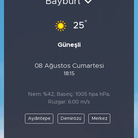
Bayburt
°
25
Güneşli
08 Ağustos Cumartesi
18:15
Nem: %42, Basınç: 1005 hpa hPa,
Rüzgar: 6.00 m/s
Aydıntepe
Demirözü
Merkez