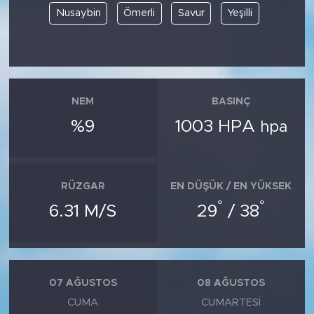
Nusaybin
Ömerli
Savur
Yeşilli
NEM
BASINÇ
%9
1003 HPA
hpa
RÜZGAR
EN DÜŞÜK / EN YÜKSEK
°
°
6.31 M/S
29
/ 38
07 AĞUSTOS
08 AĞUSTOS
CUMA
CUMARTESI