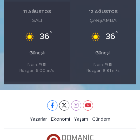
11 AĞUSTOS
12 AĞUSTOS
SALI
ÇARŞAMBA
°
°
36
36
Güneşli
Güneşli
Nem: %15
Nem: %15
Rüzgar: 6.00 m/s
Rüzgar: 8.81 m/s
Yazarlar
Ekonomi
Yaşam
Gündem