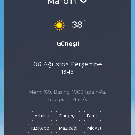
Mardin
°
38
Güneşli
06 Ağustos Perşembe
13:45
Nem: %9, Basınç: 1003 hpa hPa,
Rüzgar: 6.31 m/s
Artuklu
Dargeçit
Derik
Kızıltepe
Mazıdağı
Midyat