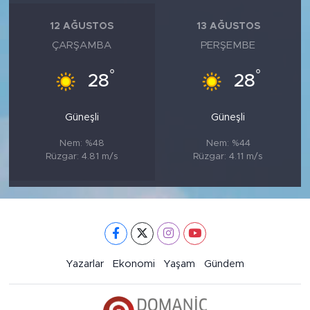
12 AĞUSTOS
13 AĞUSTOS
ÇARŞAMBA
PERŞEMBE
°
°
28
28
Güneşli
Güneşli
Nem: %48
Nem: %44
Rüzgar: 4.81 m/s
Rüzgar: 4.11 m/s
Yazarlar
Ekonomi
Yaşam
Gündem