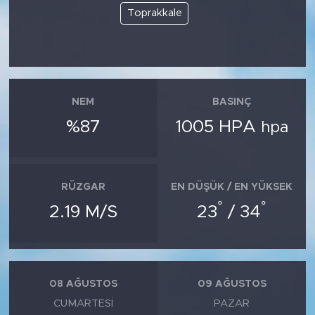
Toprakkale
NEM
BASINÇ
%87
1005 HPA
hpa
RÜZGAR
EN DÜŞÜK / EN YÜKSEK
°
°
2.19 M/S
23
/ 34
08 AĞUSTOS
09 AĞUSTOS
CUMARTESI
PAZAR