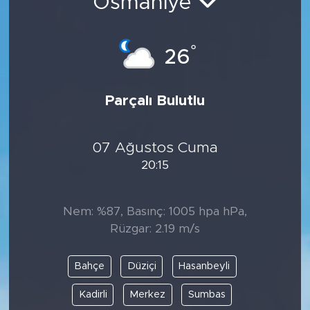
Osmaniye
°
26
Parçalı Bulutlu
07 Ağustos Cuma
20:15
Nem: %87, Basınç: 1005 hpa hPa,
Rüzgar: 2.19 m/s
Bahçe
Düziçi
Hasanbeyli
Kadirli
Merkez
Sumbas