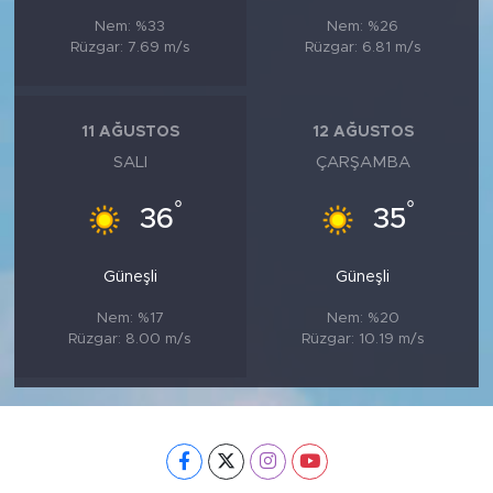
Nem: %33
Nem: %26
Rüzgar: 7.69 m/s
Rüzgar: 6.81 m/s
11 AĞUSTOS
12 AĞUSTOS
SALI
ÇARŞAMBA
°
°
36
35
Güneşli
Güneşli
Nem: %17
Nem: %20
Rüzgar: 8.00 m/s
Rüzgar: 10.19 m/s