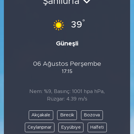
Şanlıurfa
°
39
Güneşli
06 Ağustos Perşembe
17:15
Nem: %9, Basınç: 1001 hpa hPa,
Rüzgar: 4.39 m/s
Akçakale
Birecik
Bozova
Ceylanpınar
Eyyübiye
Halfeti