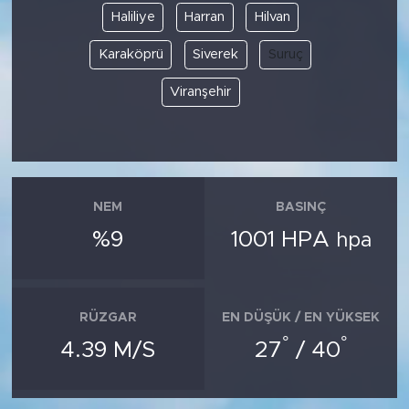
Haliliye
Harran
Hilvan
Karaköprü
Siverek
Suruç
Viranşehir
NEM
BASINÇ
%9
1001 HPA
hpa
RÜZGAR
EN DÜŞÜK / EN YÜKSEK
°
°
4.39 M/S
27
/ 40