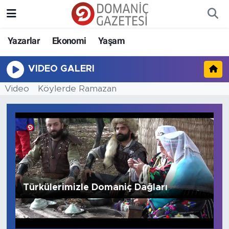
Yazarlar
Ekonomi
Yaşam
VIDEO GALERI
Video
Köylerde Ramazan
Türkülerimizle Domaniç Dağları
B