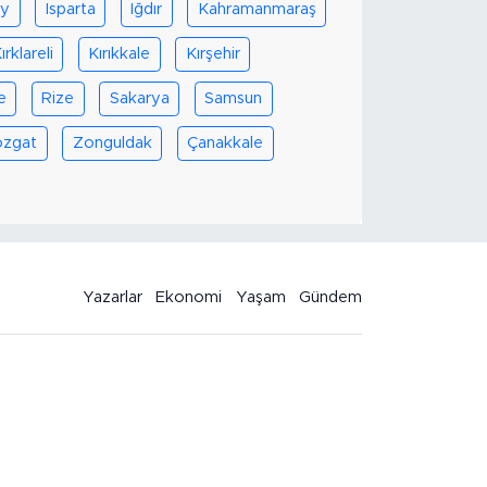
ay
Isparta
Iğdır
Kahramanmaraş
ırklareli
Kırıkkale
Kırşehir
e
Rize
Sakarya
Samsun
ozgat
Zonguldak
Çanakkale
Yazarlar
Ekonomi
Yaşam
Gündem