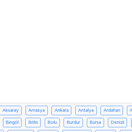
Aksaray
Amasya
Ankara
Antalya
Ardahan
A
Bingöl
Bitlis
Bolu
Burdur
Bursa
Denizli