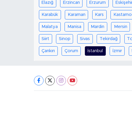
Elazığ
Erzincan
Erzurum
Eskişehi
Karabük
Karaman
Kars
Kastamo
Malatya
Manisa
Mardin
Mersin
Siirt
Sinop
Sivas
Tekirdağ
T
Çankırı
Çorum
İstanbul
İzmir