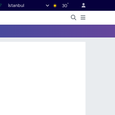
°
İstanbul
7
30
1
2
2
4
6