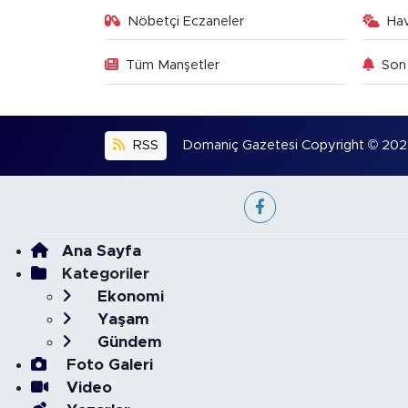
Nöbetçi Eczaneler
Ha
Tüm Manşetler
Son 
RSS
Domaniç Gazetesi Copyright © 2022. 
Ana Sayfa
Kategoriler
Ekonomi
Yaşam
Gündem
Foto Galeri
Video