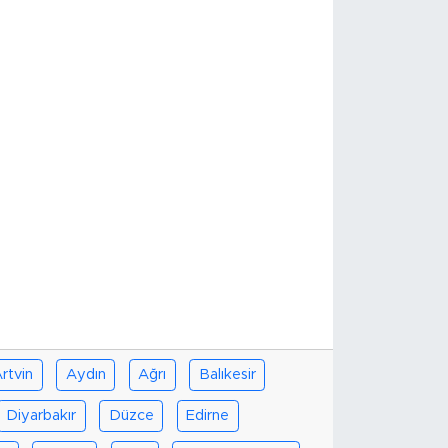
rtvin
Aydın
Ağrı
Balıkesir
Diyarbakır
Düzce
Edirne