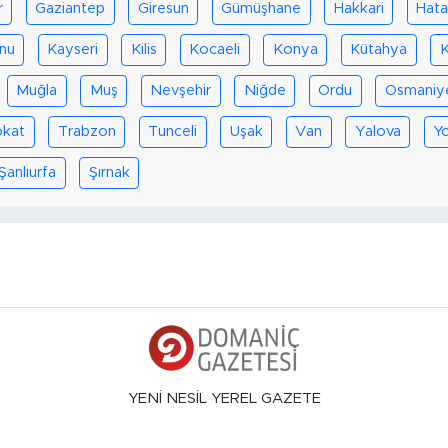
r
Gaziantep
Giresun
Gümüşhane
Hakkari
Hat
nu
Kayseri
Kilis
Kocaeli
Konya
Kütahya
K
Muğla
Muş
Nevşehir
Niğde
Ordu
Osmaniy
okat
Trabzon
Tunceli
Uşak
Van
Yalova
Y
Şanlıurfa
Şırnak
YENİ NESİL YEREL GAZETE