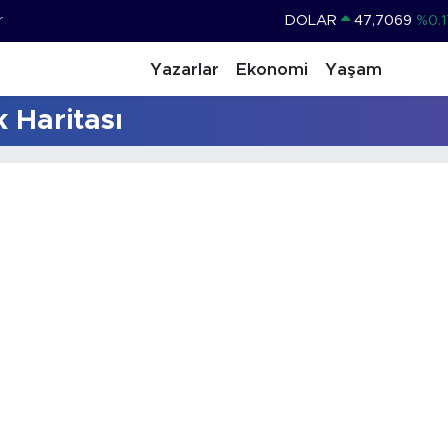
r
DOLAR
47,7069
%0.1
EURO
55,0265
%0.0
Yazarlar
Ekonomi
Yaşam
STERLİN
64,1897
%0.0
 Haritası
GRAM ALTIN
6618.49
%2.1
BİST100
13.887
%6
BITCOIN
64.360,53
%-0.7