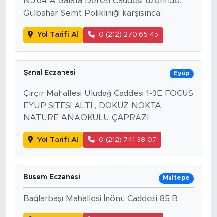
No:64 A Galata Deresi Caddesi üzerinde.
Gülbahar Semt Polikliniği karşısında.
Yol Tarifi Al
0 (212) 270 65 45
Şanal Eczanesi
Eyüp
Çırçır Mahallesi Uludağ Caddesi 1-9E FOCUS
EYÜP SİTESİ ALTI , DOKUZ NOKTA
NATURE ANAOKULU ÇAPRAZI
Yol Tarifi Al
0 (212) 741 38 07
Busem Eczanesi
Maltepe
Bağlarbaşı Mahallesi İnönü Caddesi 85 B