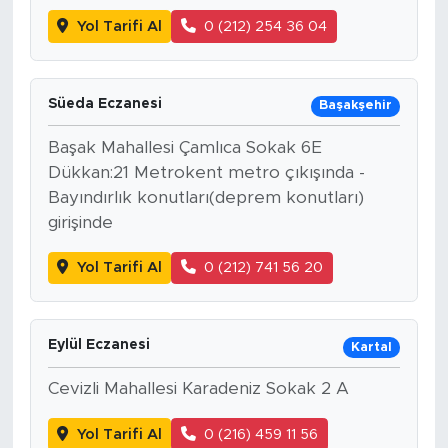
Yol Tarifi Al
0 (212) 254 36 04
Süeda Eczanesi
Başakşehir
Başak Mahallesi Çamlıca Sokak 6E
Dükkan:21 Metrokent metro çıkışında -
Bayındırlık konutları(deprem konutları)
girişinde
Yol Tarifi Al
0 (212) 741 56 20
Eylül Eczanesi
Kartal
Cevizli Mahallesi Karadeniz Sokak 2 A
Yol Tarifi Al
0 (216) 459 11 56