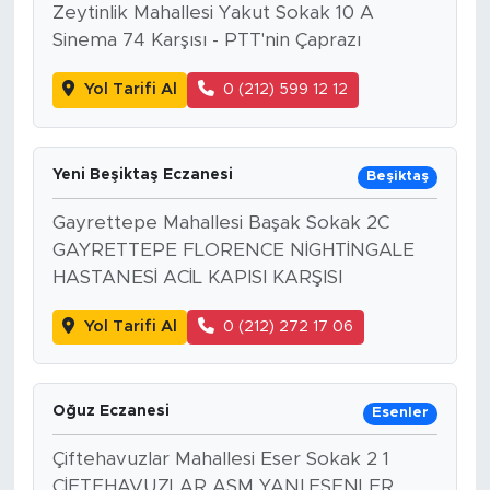
Zeytinlik Mahallesi Yakut Sokak 10 A
Sinema 74 Karşısı - PTT'nin Çaprazı
Yol Tarifi Al
0 (212) 599 12 12
Yeni Beşiktaş Eczanesi
Beşiktaş
Gayrettepe Mahallesi Başak Sokak 2C
GAYRETTEPE FLORENCE NİGHTİNGALE
HASTANESİ ACİL KAPISI KARŞISI
Yol Tarifi Al
0 (212) 272 17 06
Oğuz Eczanesi
Esenler
Çiftehavuzlar Mahallesi Eser Sokak 2 1
ÇİFTEHAVUZLAR ASM YANI,ESENLER