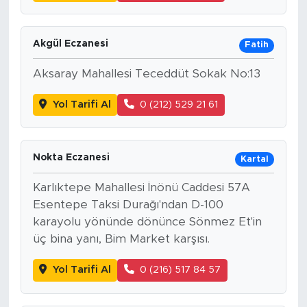
Akgül Eczanesi
Fatih
Aksaray Mahallesi Teceddüt Sokak No:13
Yol Tarifi Al
0 (212) 529 21 61
Nokta Eczanesi
Kartal
Karlıktepe Mahallesi İnönü Caddesi 57A
Esentepe Taksi Durağı'ndan D-100
karayolu yönünde dönünce Sönmez Et'in
üç bina yanı, Bim Market karşısı.
Yol Tarifi Al
0 (216) 517 84 57