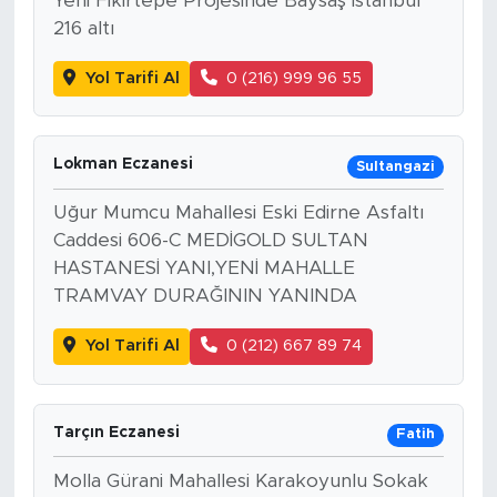
Yeni Fikirtepe Projesinde Baysaş İstanbul
216 altı
Yol Tarifi Al
0 (216) 999 96 55
Lokman Eczanesi
Sultangazi
Uğur Mumcu Mahallesi Eski Edirne Asfaltı
Caddesi 606-C MEDİGOLD SULTAN
HASTANESİ YANI,YENİ MAHALLE
TRAMVAY DURAĞININ YANINDA
Yol Tarifi Al
0 (212) 667 89 74
Tarçın Eczanesi
Fatih
Molla Gürani Mahallesi Karakoyunlu Sokak