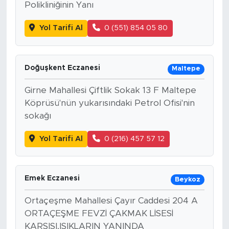
Polikliniğinin Yanı
Yol Tarifi Al
0 (551) 854 05 80
Doğuşkent Eczanesi
Maltepe
Girne Mahallesi Çiftlik Sokak 13 F Maltepe
Köprüsü'nün yukarısındaki Petrol Ofisi'nin
sokağı
Yol Tarifi Al
0 (216) 457 57 12
Emek Eczanesi
Beykoz
Ortaçeşme Mahallesi Çayır Caddesi 204 A
ORTAÇEŞME FEVZİ ÇAKMAK LİSESİ
KARŞISI,IŞIKLARIN YANINDA