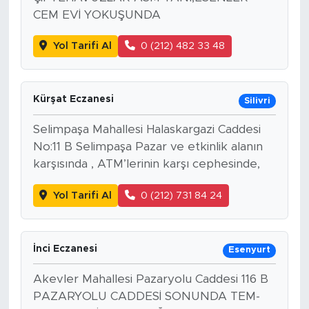
CEM EVİ YOKUŞUNDA
Yol Tarifi Al
0 (212) 482 33 48
Kürşat Eczanesi
Silivri
Selimpaşa Mahallesi Halaskargazi Caddesi
No:11 B Selimpaşa Pazar ve etkinlik alanın
karşısında , ATM’lerinin karşı cephesinde,
Yol Tarifi Al
0 (212) 731 84 24
İnci Eczanesi
Esenyurt
Akevler Mahallesi Pazaryolu Caddesi 116 B
PAZARYOLU CADDESİ SONUNDA TEM-