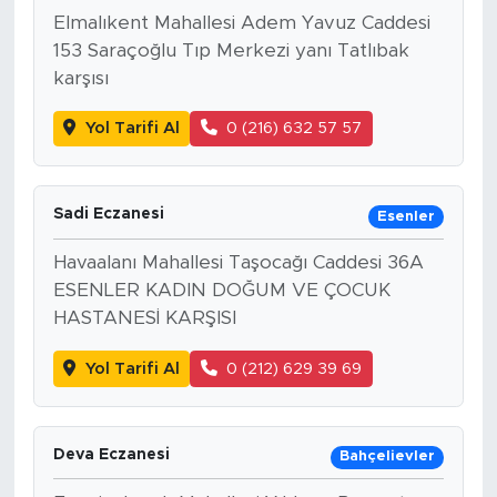
Elmalıkent Mahallesi Adem Yavuz Caddesi
153 Saraçoğlu Tıp Merkezi yanı Tatlıbak
karşısı
Yol Tarifi Al
0 (216) 632 57 57
Sadi Eczanesi
Esenler
Havaalanı Mahallesi Taşocağı Caddesi 36A
ESENLER KADIN DOĞUM VE ÇOCUK
HASTANESİ KARŞISI
Yol Tarifi Al
0 (212) 629 39 69
Deva Eczanesi
Bahçelievler