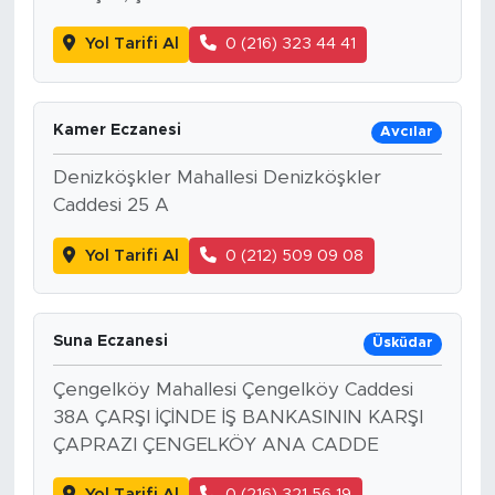
Yol Tarifi Al
0 (216) 323 44 41
Kamer Eczanesi
Avcılar
Denizköşkler Mahallesi Denizköşkler
Caddesi 25 A
Yol Tarifi Al
0 (212) 509 09 08
Suna Eczanesi
Üsküdar
Çengelköy Mahallesi Çengelköy Caddesi
38A ÇARŞI İÇİNDE İŞ BANKASININ KARŞI
ÇAPRAZI ÇENGELKÖY ANA CADDE
Yol Tarifi Al
0 (216) 321 56 19