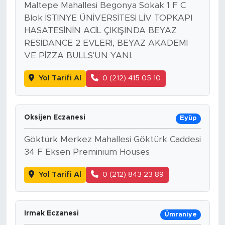
Maltepe Mahallesi Begonya Sokak 1 F C
Blok İSTİNYE ÜNİVERSİTESİ LİV TOPKAPI
HASATESİNİN ACİL ÇIKIŞINDA BEYAZ
RESİDANCE 2 EVLERİ, BEYAZ AKADEMİ
VE PİZZA BULLS'UN YANI.
Yol Tarifi Al
0 (212) 415 05 10
Oksijen Eczanesi
Eyüp
Göktürk Merkez Mahallesi Göktürk Caddesi
34 F Eksen Preminium Houses
Yol Tarifi Al
0 (212) 843 23 89
Irmak Eczanesi
Ümraniye