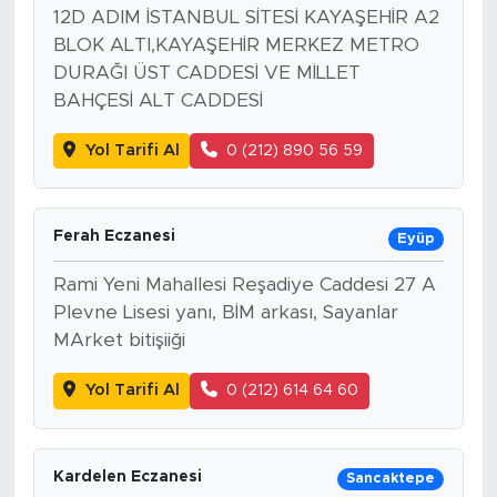
12D ADIM İSTANBUL SİTESİ KAYAŞEHİR A2
BLOK ALTI,KAYAŞEHİR MERKEZ METRO
DURAĞI ÜST CADDESİ VE MİLLET
BAHÇESİ ALT CADDESİ
Yol Tarifi Al
0 (212) 890 56 59
Ferah Eczanesi
Eyüp
Rami Yeni Mahallesi Reşadiye Caddesi 27 A
Plevne Lisesi yanı, BİM arkası, Sayanlar
MArket bitişiiği
Yol Tarifi Al
0 (212) 614 64 60
Kardelen Eczanesi
Sancaktepe