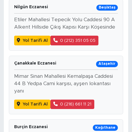
Nilgün Eczanesi
Beşiktaş
Etiler Mahallesi Tepecik Yolu Caddesi 90 A
Alkent Hıllsıde Çıkış Kapısı Karşı Köşesinde
Yol Tarifi Al
0 (212) 351 05 05
Çanakkale Eczanesi
Ataşehir
Mimar Sinan Mahallesi Kemalpaşa Caddesi
44 B Yedpa Cami karşısı, ayşen lokantası
yanı
Yol Tarifi Al
0 (216) 661 11 21
Burçin Eczanesi
Kağıthane