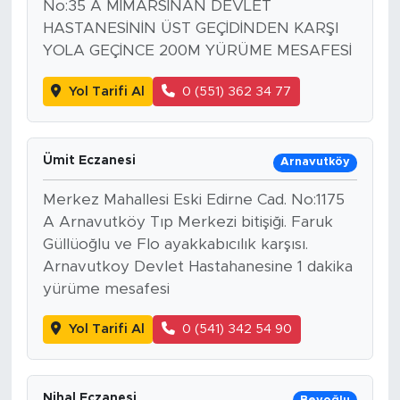
No:35 A MİMARSİNAN DEVLET
HASTANESİNİN ÜST GEÇİDİNDEN KARŞI
YOLA GEÇİNCE 200M YÜRÜME MESAFESİ
Yol Tarifi Al
0 (551) 362 34 77
Ümit Eczanesi
Arnavutköy
Merkez Mahallesi Eski Edirne Cad. No:1175
A Arnavutköy Tıp Merkezi bitişiği. Faruk
Güllüoğlu ve Flo ayakkabıcılık karşısı.
Arnavutkoy Devlet Hastahanesine 1 dakika
yürüme mesafesi
Yol Tarifi Al
0 (541) 342 54 90
Nihal Eczanesi