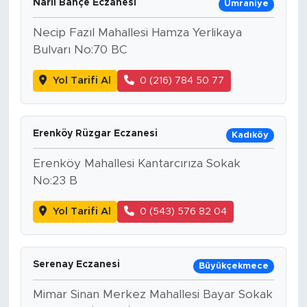
Narlı Bahçe Eczanesi
Ümraniye
Necip Fazıl Mahallesi Hamza Yerlikaya
Bulvarı No:70 BC
Yol Tarifi Al
0 (216) 784 50 77
Erenköy Rüzgar Eczanesi
Kadıköy
Erenköy Mahallesi Kantarcırıza Sokak
No:23 B
Yol Tarifi Al
0 (543) 576 82 04
Serenay Eczanesi
Büyükçekmece
Mimar Sinan Merkez Mahallesi Bayar Sokak