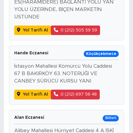
E5(HARAMİDERE) BAĞLANTI YOLU YAN
YOLU ÜZERİNDE, BİÇEN MARKETİN
ÜSTÜNDE
Yol Tarifi Al
0 (212) 505 59 59
Hande Eczanesi
Küçükçekmece
İstasyon Mahallesi Kömürcü Yolu Caddesi
67 B BAKIRKÖY 63. NOTERLİĞİ VE
CANBEY SÜRÜCÜ KURSU YANI
Yol Tarifi Al
0 (212) 697 58 48
Alan Eczanesi
Silivri
Alibey Mahallesi Hürriyet Caddesi 4 A İSKİ