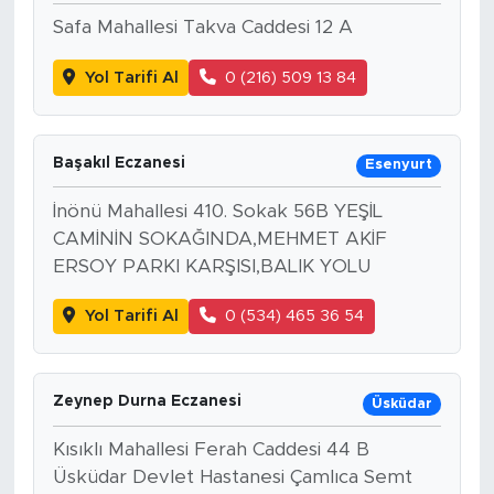
Safa Mahallesi Takva Caddesi 12 A
Yol Tarifi Al
0 (216) 509 13 84
Başakıl Eczanesi
Esenyurt
İnönü Mahallesi 410. Sokak 56B YEŞİL
CAMİNİN SOKAĞINDA,MEHMET AKİF
ERSOY PARKI KARŞISI,BALIK YOLU
Yol Tarifi Al
0 (534) 465 36 54
Zeynep Durna Eczanesi
Üsküdar
Kısıklı Mahallesi Ferah Caddesi 44 B
Üsküdar Devlet Hastanesi Çamlıca Semt