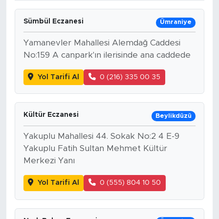
Sümbül Eczanesi
Ümraniye
Yamanevler Mahallesi Alemdağ Caddesi
No:159 A canpark'ın ilerisinde ana caddede
Yol Tarifi Al
0 (216) 335 00 35
Kültür Eczanesi
Beylikdüzü
Yakuplu Mahallesi 44. Sokak No:2 4 E-9
Yakuplu Fatih Sultan Mehmet Kültür
Merkezi Yanı
Yol Tarifi Al
0 (555) 804 10 50