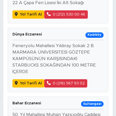
22 A Çapa Fen Lisesi İki Alt Sokağı
Yol Tarifi Al
0 (212) 530 00 46
Dünya Eczanesi
Kadıköy
Feneryolu Mahallesi Yıldıray Sokak 2 B
MARMARA ÜNİVERSİTESİ GÖZTEPE
KAMPÜSÜNÜN KARŞISINDAKİ
STARBUCKS SOKAĞINDAN 100 METRE
İÇERDE
Yol Tarifi Al
0 (216) 567 93 02
Bahar Eczanesi
Sultangazi
50. Yıl Mahallesi Muhsin Yazıcıoğlu Caddesi