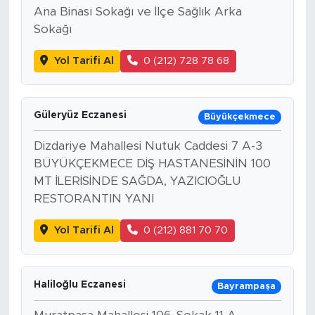
Ana Binası Sokağı ve İlçe Sağlık Arka
Sokağı
Yol Tarifi Al
0 (212) 728 78 68
Güleryüz Eczanesi
Büyükçekmece
Dizdariye Mahallesi Nutuk Caddesi 7 A-3
BÜYÜKÇEKMECE DİŞ HASTANESİNİN 100
MT İLERİSİNDE SAĞDA, YAZICIOĞLU
RESTORANTIN YANI
Yol Tarifi Al
0 (212) 881 70 70
Haliloğlu Eczanesi
Bayrampaşa