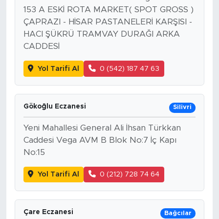
153 A ESKİ ROTA MARKET( SPOT GROSS )
ÇAPRAZI - HİSAR PASTANELERİ KARŞISI -
HACI ŞÜKRÜ TRAMVAY DURAĞI ARKA
CADDESİ
Yol Tarifi Al
0 (542) 187 47 63
Gökoğlu Eczanesi
Silivri
Yeni Mahallesi General Ali İhsan Türkkan
Caddesi Vega AVM B Blok No:7 İç Kapı
No:15
Yol Tarifi Al
0 (212) 728 74 64
Çare Eczanesi
Bağcılar