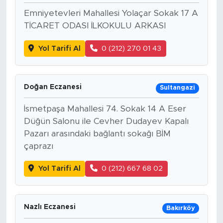
Emniyetevleri Mahallesi Yolaçar Sokak 17 A
TİCARET ODASI İLKOKULU ARKASI
Yol Tarifi Al
0 (212) 270 01 43
Doğan Eczanesi
Sultangazi
İsmetpaşa Mahallesi 74. Sokak 14 A Eser
Düğün Salonu ile Cevher Dudayev Kapalı
Pazarı arasındaki bağlantı sokağı BİM
çaprazı
Yol Tarifi Al
0 (212) 667 68 02
Nazlı Eczanesi
Bakırköy