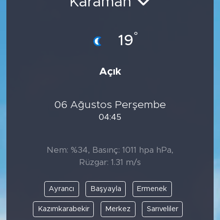
Karaman
°
19
Açık
06 Ağustos Perşembe
04:45
Nem: %34, Basınç: 1011 hpa hPa,
Rüzgar: 1.31 m/s
Ayrancı
Başyayla
Ermenek
Kazımkarabekir
Merkez
Sarıveliler