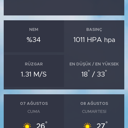
NEM
BASINÇ
%34
1011 HPA
hpa
RÜZGAR
EN DÜŞÜK / EN YÜKSEK
°
°
1.31 M/S
18
/ 33
07 AĞUSTOS
08 AĞUSTOS
CUMA
CUMARTESI
°
°
26
27