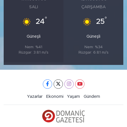
SALI
ÇARŞAMBA
°
°
24
25
Güneşli
Güneşli
Nem: %41
Nem: %34
Rüzgar: 3.81 m/s
Rüzgar: 6.81 m/s
Yazarlar
Ekonomi
Yaşam
Gündem