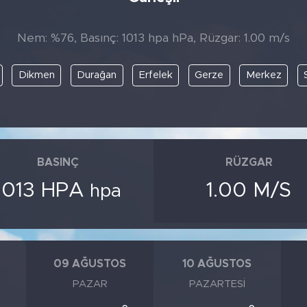
Nem: %76, Basınç: 1013 hpa hPa, Rüzgar: 1.00 m/s
Dikmen
Durağan
Erfelek
Gerze
Merkez
BASINÇ
RÜZGAR
1013 HPA
1.00 M/S
hpa
09 AĞUSTOS
10 AĞUSTOS
PAZAR
PAZARTESI