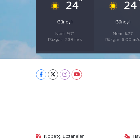
°
24
24
Güneşli
Güneşli
Nem: %71
Nem: %77
Rüzgar: 2.39 m/s
Rüzgar: 6.00 m/
Nöbetçi Eczaneler
Ha