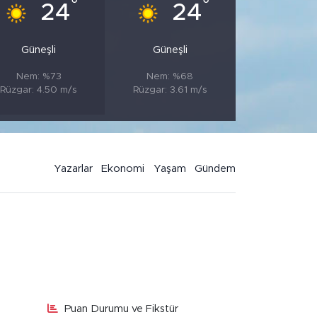
°
°
24
24
Güneşli
Güneşli
Nem: %73
Nem: %68
Rüzgar: 4.50 m/s
Rüzgar: 3.61 m/s
Yazarlar
Ekonomi
Yaşam
Gündem
Puan Durumu ve Fikstür