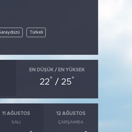
Saraydüzü
Türkeli
EN DÜŞÜK / EN YÜKSEK
°
°
22
/ 25
11 AĞUSTOS
12 AĞUSTOS
SALI
ÇARŞAMBA