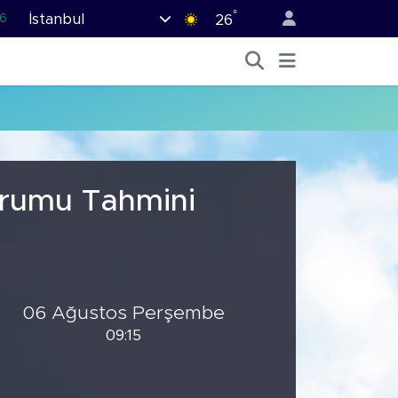
°
İstanbul
6
26
.1
1
9
0
9
urumu Tahmini
06 Ağustos Perşembe
09:15