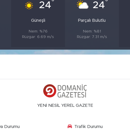
°
°
°
24
24
Güneşli
Parçalı Bulutlu
Nem: %76
Nem: %81
s
Rüzgar: 6.69 m/s
Rüzgar: 7.31 m/s
YENİ NESİL YEREL GAZETE
va Durumu
Trafik Durumu