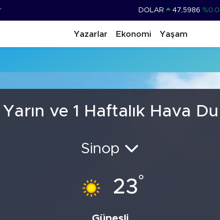
r
DOLAR
47,5986
%0.0
EURO
55,0700
%0
Yazarlar
Ekonomi
Yaşam
STERLİN
64,2438
%0.2
GRAM ALTIN
6518.23
%0.3
BİST100
13.703
%
BITCOIN
64.602,05
%0.6
 Yarın ve 1 Haftalık Hava D
Sinop
°
23
Güneşli