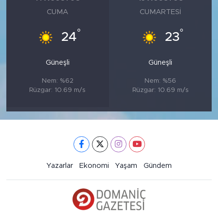
CUMA
CUMARTESI
°
°
24
23
Güneşli
Güneşli
Nem: %62
Nem: %56
Rüzgar: 10.69 m/s
Rüzgar: 10.69 m/s
Yazarlar
Ekonomi
Yaşam
Gündem