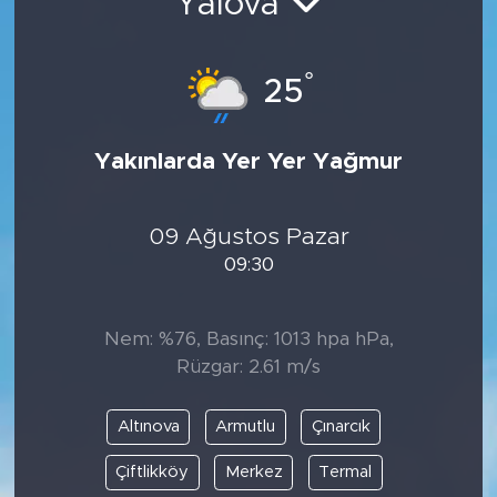
Yalova
°
25
Yakınlarda Yer Yer Yağmur
09 Ağustos Pazar
09:30
Nem: %76, Basınç: 1013 hpa hPa,
Rüzgar: 2.61 m/s
Altınova
Armutlu
Çınarcık
Çiftlikköy
Merkez
Termal