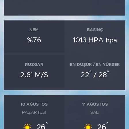
NEM
BASINÇ
%76
1013 HPA
hpa
RÜZGAR
EN DÜŞÜK / EN YÜKSEK
°
°
2.61 M/S
22
/ 28
10 AĞUSTOS
11 AĞUSTOS
PAZARTESI
SALI
°
°
26
26