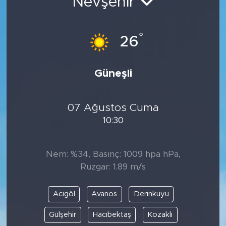
Nevşehir
°
26
Güneşli
07 Ağustos Cuma
10:30
Nem: %34, Basınç: 1009 hpa hPa,
Rüzgar: 1.89 m/s
Acıgöl
Avanos
Derinkuyu
Gülşehir
Hacıbektaş
Kozaklı