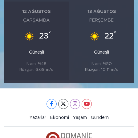
12 AĞUSTOS
13 AĞUSTOS
ÇARŞAMBA
PERŞEMBE
°
°
23
22
Güneşli
Güneşli
Nem: %48
Nem: %50
Rüzgar: 6.69 m/s
Rüzgar: 10.11 m/s
Yazarlar
Ekonomi
Yaşam
Gündem