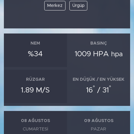
Merkez
Ürgüp
NEM
BASINÇ
%34
1009 HPA
hpa
RÜZGAR
EN DÜŞÜK / EN YÜKSEK
°
°
1.89 M/S
16
/ 31
08 AĞUSTOS
09 AĞUSTOS
CUMARTESI
PAZAR