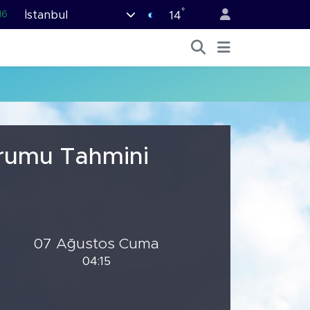
°
İstanbul
16
14
02
07
45
70
63
urumu Tahmini
07 Ağustos Cuma
04:15