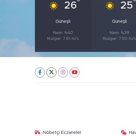
°
26
25
Güneşli
Güneşli
Nem: %40
Nem: %39
Rüzgar: 7.81 m/s
Rüzgar: 7.50 m/s
Nöbetçi Eczaneler
Ha