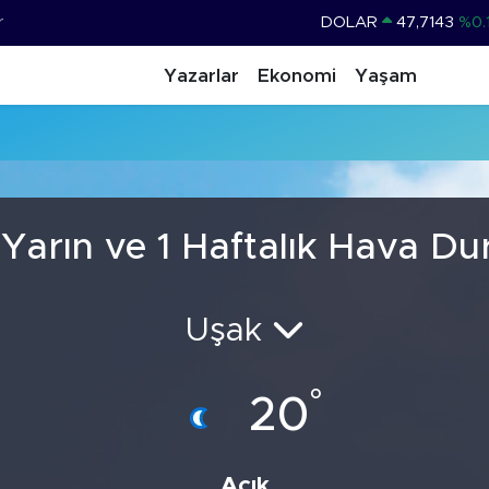
r
DOLAR
47,7143
%0.
EURO
55,0317
%-0.
Yazarlar
Ekonomi
Yaşam
STERLİN
64,2463
%0.
GRAM ALTIN
6510.40
%0.
BİST100
13.799
%
BITCOIN
64.225,61
%-0.
Yarın ve 1 Haftalık Hava D
Uşak
°
20
Açık