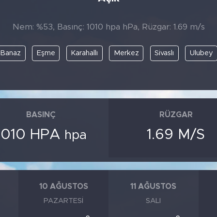
Nem: %53, Basınç: 1010 hpa hPa, Rüzgar: 1.69 m/s
Banaz
Eşme
Karahallı
Merkez
Sivaslı
Ulubey
BASINÇ
RÜZGAR
1010 HPA
1.69 M/S
hpa
10 AĞUSTOS
11 AĞUSTOS
PAZARTESI
SALI