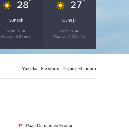
°
°
28
27
Güneşli
Güneşli
Nem: %34
Nem: %34
Rüzgar: 5.31 m/s
Rüzgar: 7.00 m/s
Yazarlar
Ekonomi
Yaşam
Gündem
Puan Durumu ve Fikstür