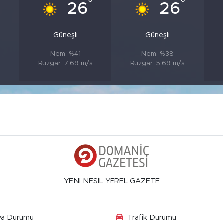
°
°
°
26
26
Güneşli
Güneşli
Nem: %41
Nem: %38
Rüzgar: 7.69 m/s
Rüzgar: 5.69 m/s
YENİ NESİL YEREL GAZETE
va Durumu
Trafik Durumu