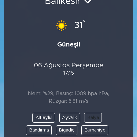
Balıkesir
°
31
Güneşli
06 Ağustos Perşembe
17:15
Nem: %29, Basınç: 1009 hpa hPa,
Rüzgar: 6.81 m/s
Altıeylül
Ayvalık
Balya
Bandırma
Bigadiç
Burhaniye