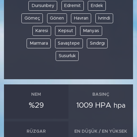
Dursunbey
Edremit
Erdek
Gömeç
Gönen
Havran
İvrindi
Karesi
Kepsut
Manyas
Marmara
Savaştepe
Sındırgı
Susurluk
NEM
BASINÇ
%29
1009 HPA
hpa
RÜZGAR
EN DÜŞÜK / EN YÜKSEK