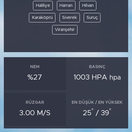
Haliliye
Harran
Hilvan
Karaköprü
Siverek
Suruç
Viranşehir
NEM
BASINÇ
%27
1003 HPA
hpa
RÜZGAR
EN DÜŞÜK / EN YÜKSEK
°
°
3.00 M/S
25
/ 39