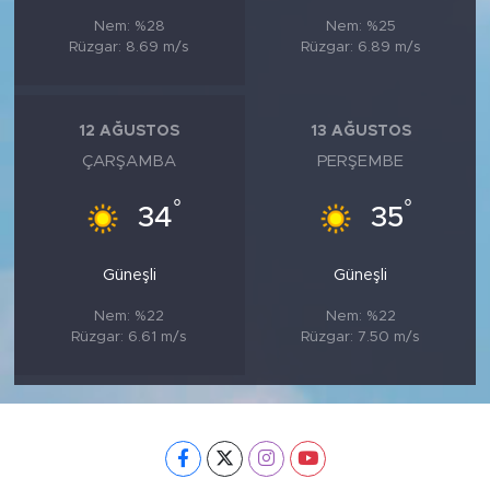
Nem: %28
Nem: %25
Rüzgar: 8.69 m/s
Rüzgar: 6.89 m/s
12 AĞUSTOS
13 AĞUSTOS
ÇARŞAMBA
PERŞEMBE
°
°
34
35
Güneşli
Güneşli
Nem: %22
Nem: %22
Rüzgar: 6.61 m/s
Rüzgar: 7.50 m/s