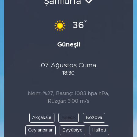
Şanlıurfa
°
36
Güneşli
07 Ağustos Cuma
18:30
Nem: %27, Basınç: 1003 hpa hPa,
Rüzgar: 3.00 m/s
Akçakale
Birecik
Bozova
Ceylanpınar
Eyyübiye
Halfeti