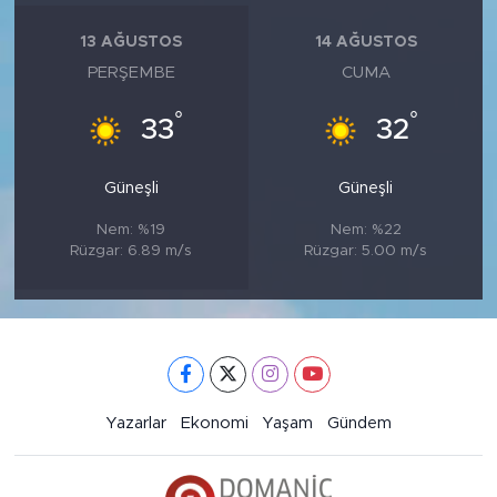
13 AĞUSTOS
14 AĞUSTOS
PERŞEMBE
CUMA
°
°
33
32
Güneşli
Güneşli
Nem: %19
Nem: %22
Rüzgar: 6.89 m/s
Rüzgar: 5.00 m/s
Yazarlar
Ekonomi
Yaşam
Gündem