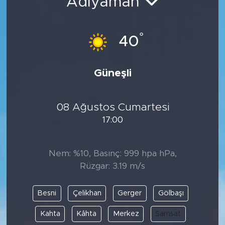
Adıyaman
°
40
Güneşli
08 Ağustos Cumartesi
17:00
Nem: %10, Basınç: 999 hpa hPa,
Rüzgar: 3.19 m/s
Besni
Çelikhan
Gerger
Gölbaşı
Kahta
Kâhta
Merkez
Samsat