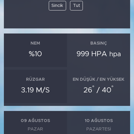
Sincik
Tut
NEM
BASINÇ
%10
999 HPA
hpa
RÜZGAR
EN DÜŞÜK / EN YÜKSEK
°
°
3.19 M/S
26
/ 40
09 AĞUSTOS
10 AĞUSTOS
PAZAR
PAZARTESI