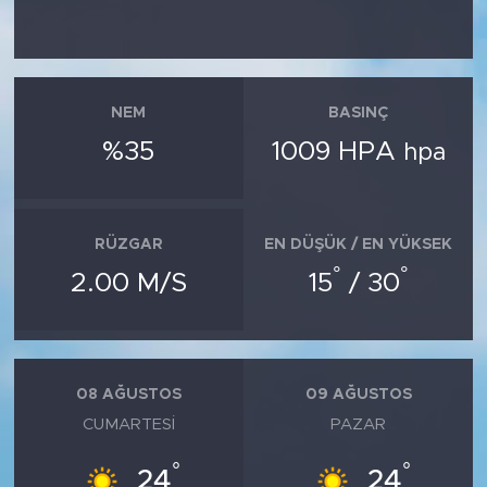
NEM
BASINÇ
%35
1009 HPA
hpa
RÜZGAR
EN DÜŞÜK / EN YÜKSEK
°
°
2.00 M/S
15
/ 30
08 AĞUSTOS
09 AĞUSTOS
CUMARTESI
PAZAR
°
°
24
24