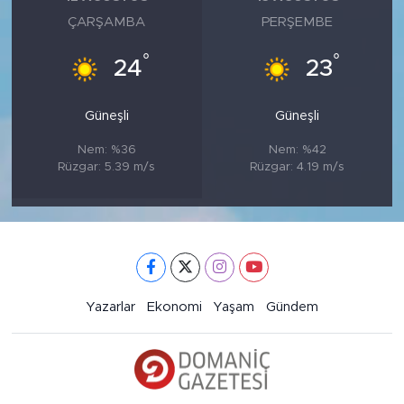
ÇARŞAMBA
PERŞEMBE
°
°
24
23
Güneşli
Güneşli
Nem: %36
Nem: %42
Rüzgar: 5.39 m/s
Rüzgar: 4.19 m/s
Yazarlar
Ekonomi
Yaşam
Gündem