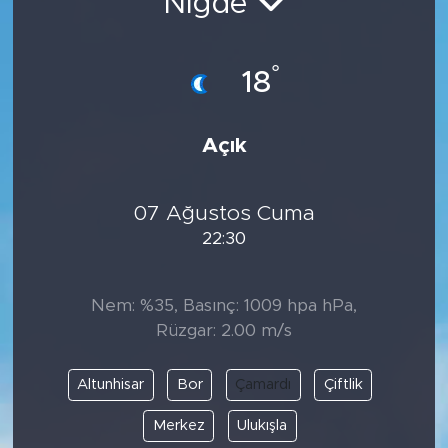
Niğde
°
18
Açık
07 Ağustos Cuma
22:30
Nem: %35, Basınç: 1009 hpa hPa,
Rüzgar: 2.00 m/s
Altunhisar
Bor
Çamardı
Çiftlik
Merkez
Ulukışla