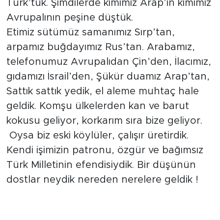
Türk’tük. Şimdilerde kimimiz Arap’ın kimimiz
Avrupalının peşine düştük.
Etimiz sütümüz samanımız Sırp’tan,
arpamız buğdayımız Rus’tan. Arabamız,
telefonumuz Avrupalıdan Çin’den, İlacımız,
gıdamızı İsrail’den, Şükür duamız Arap’tan,
Sattık sattık yedik, el aleme muhtaç hale
geldik. Komşu ülkelerden kan ve barut
kokusu geliyor, korkarım sıra bize geliyor.
Oysa biz eski köylüler, çalışır üretirdik.
Kendi işimizin patronu, özgür ve bağımsız
Türk Milletinin efendisiydik. Bir düşünün
dostlar neydik nereden nerelere geldik !