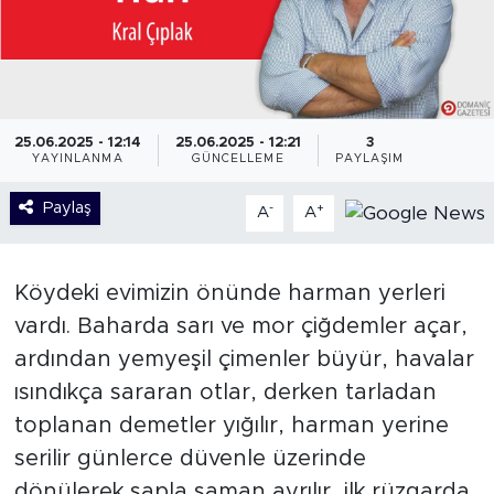
25.06.2025 - 12:14
25.06.2025 - 12:21
3
YAYINLANMA
GÜNCELLEME
PAYLAŞIM
Paylaş
-
+
A
A
Köydeki evimizin önünde harman yerleri
vardı. Baharda sarı ve mor çiğdemler açar,
ardından yemyeşil çimenler büyür, havalar
ısındıkça sararan otlar, derken tarladan
toplanan demetler yığılır, harman yerine
serilir günlerce düvenle üzerinde
dönülerek sapla saman ayrılır, ilk rüzgarda