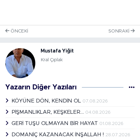
ÖNCEKI
SONRAKI
Mustafa Yiğit
Kral Çıplak
Yazarın Diğer Yazıları
KÖYÜNE DÖN, KENDİN OL
07.08.2026
PİŞMANLIKLAR, KEŞKELER…
04.08.2026
GERİ TUŞU OLMAYAN BİR HAYAT
01.08.2026
DOMANİÇ KAZANACAK İNŞALLAH !
28.07.2026