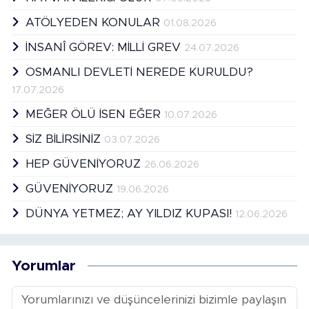
ATÖLYEDEN KONULAR
01.08.2026
İNSANÎ GÖREV: MİLLİ GREV
24.07.2026
OSMANLI DEVLETİ NEREDE KURULDU?
17.07.2026
MEĞER ÖLÜ İSEN EĞER
10.07.2026
SİZ BİLİRSİNİZ
03.07.2026
HEP GÜVENİYORUZ
26.06.2026
GÜVENİYORUZ
19.06.2026
DÜNYA YETMEZ; AY YILDIZ KUPASI!
12.06.2026
Yorumlar