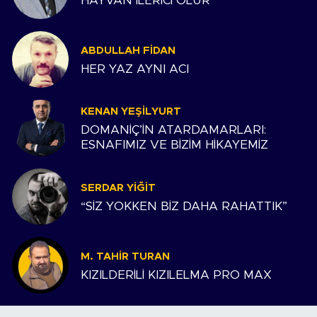
HAYVAN İLERİCİ OLUR
ABDULLAH FIDAN
HER YAZ AYNI ACI
KENAN YEŞILYURT
DOMANİÇ’İN ATARDAMARLARI:
ESNAFIMIZ VE BİZİM HİKAYEMİZ
SERDAR YIĞIT
“SİZ YOKKEN BİZ DAHA RAHATTIK”
M. TAHIR TURAN
KIZILDERİLİ KIZILELMA PRO MAX