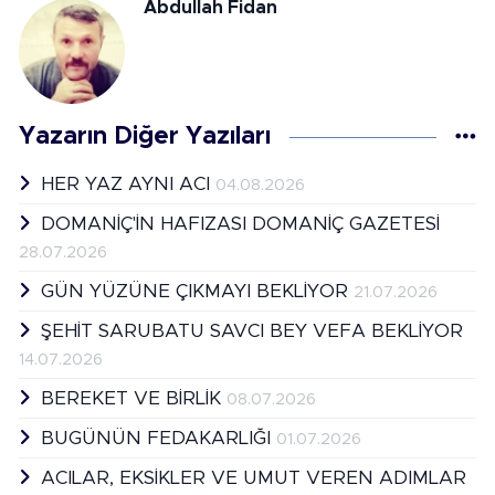
Abdullah Fidan
Yazarın Diğer Yazıları
HER YAZ AYNI ACI
04.08.2026
DOMANİÇ'İN HAFIZASI DOMANİÇ GAZETESİ
28.07.2026
GÜN YÜZÜNE ÇIKMAYI BEKLİYOR
21.07.2026
ŞEHİT SARUBATU SAVCI BEY VEFA BEKLİYOR
14.07.2026
BEREKET VE BİRLİK
08.07.2026
BUGÜNÜN FEDAKARLIĞI
01.07.2026
ACILAR, EKSİKLER VE UMUT VEREN ADIMLAR