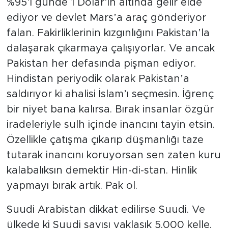
%95’i günde 1 Dolar’ın altında gelir elde
ediyor ve devlet Mars’a araç gönderiyor
falan. Fakirliklerinin kızgınlığını Pakistan’la
dalaşarak çıkarmaya çalışıyorlar. Ve ancak
Pakistan her defasında pişman ediyor.
Hindistan periyodik olarak Pakistan’a
saldırıyor ki ahalisi İslam’ı seçmesin. İğrenç
bir niyet bana kalırsa. Bırak insanlar özgür
iradeleriyle sulh içinde inancını tayin etsin.
Özellikle çatışma çıkarıp düşmanlığı taze
tutarak inancını koruyorsan sen zaten kuru
kalabalıksın demektir Hin-di-stan. Hinlik
yapmayı bırak artık. Pak ol.
Suudi Arabistan dikkat edilirse Suudi. Ve
ülkede ki Suudi sayısı yaklaşık 5.000 kelle.