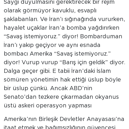
Saygı duyulmasını gerektirecek bir rejim
olarak görmüyor kavuklu, esvaplı
şaklabanları. Ve İran’ı sığınağında vururken,
hayalet uçaklar İran’a bomba yağdırırken
“Savaş istemiyoruz.” diyor! Bombarduman
İran’ı yakıp geçiyor ve aynı esnada
bombacı Amerika “Savaş istemiyoruz.”
diyor! Vurup vurup “Barış için geldik” diyor.
Dalga geçer gibi. E tabii İran’daki İslam
sömüren yönetimin hak ettiği üslup böyle
bir üslup çünkü. Ancak ABD’nin
Senato’dan tezkere çıkarmadan okyanus
üstü askeri operasyon yapması
Amerika’nın Birleşik Devletler Anayasası’na
itaat etmek ve bağımsızlığının güvencesi