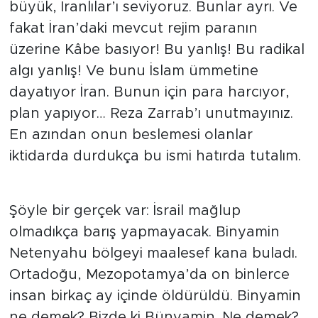
büyük, İranlılar’ı seviyoruz. Bunlar ayrı. Ve
fakat İran’daki mevcut rejim paranın
üzerine Kâbe basıyor! Bu yanlış! Bu radikal
algı yanlış! Ve bunu İslam ümmetine
dayatıyor İran. Bunun için para harcıyor,
plan yapıyor… Reza Zarrab’ı unutmayınız.
En azından onun beslemesi olanlar
iktidarda durdukça bu ismi hatırda tutalım.
Şöyle bir gerçek var: İsrail mağlup
olmadıkça barış yapmayacak. Binyamin
Netenyahu bölgeyi maalesef kana buladı.
Ortadoğu, Mezopotamya’da on binlerce
insan birkaç ay içinde öldürüldü. Binyamin
ne demek? Bizde ki Bünyamin. Ne demek?