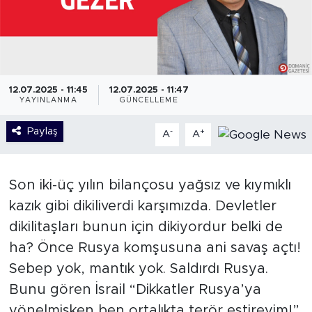
12.07.2025 - 11:45
12.07.2025 - 11:47
YAYINLANMA
GÜNCELLEME
Paylaş
-
+
A
A
Son iki-üç yılın bilançosu yağsız ve kıymıklı
kazık gibi dikiliverdi karşımızda. Devletler
dikilitaşları bunun için dikiyordur belki de
ha? Önce Rusya komşusuna ani savaş açtı!
Sebep yok, mantık yok. Saldırdı Rusya.
Bunu gören İsrail “Dikkatler Rusya’ya
yönelmişken ben ortalıkta terör estireyim!”