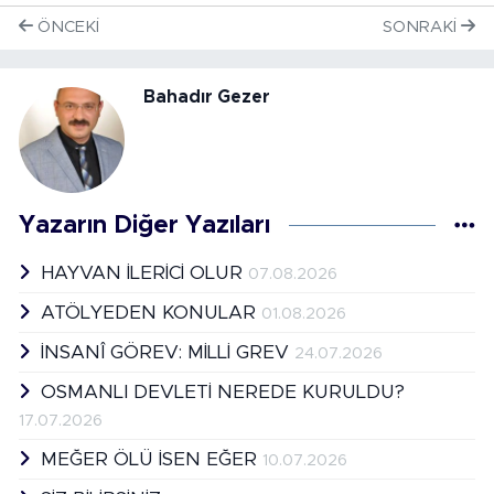
ÖNCEKI
SONRAKI
Bahadır Gezer
Yazarın Diğer Yazıları
HAYVAN İLERİCİ OLUR
07.08.2026
ATÖLYEDEN KONULAR
01.08.2026
İNSANÎ GÖREV: MİLLİ GREV
24.07.2026
OSMANLI DEVLETİ NEREDE KURULDU?
17.07.2026
MEĞER ÖLÜ İSEN EĞER
10.07.2026