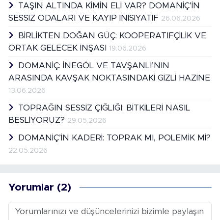
TAŞIN ALTINDA KİMİN ELİ VAR? DOMANİÇ’İN
SESSİZ ODALARI VE KAYIP İNİSİYATİF
26.06.2026
BİRLİKTEN DOĞAN GÜÇ: KOOPERATIFÇİLİK VE
ORTAK GELECEK İNŞASI
19.06.2026
DOMANİÇ: İNEGÖL VE TAVŞANLI’NIN
ARASINDA KAVŞAK NOKTASINDAKİ GİZLİ HAZİNE
13.06.2026
TOPRAĞIN SESSİZ ÇIĞLIĞI: BİTKİLERİ NASIL
BESLİYORUZ?
29.05.2026
DOMANİÇ’İN KADERİ: TOPRAK MI, POLEMİK Mİ?
22.05.2026
Yorumlar (2)