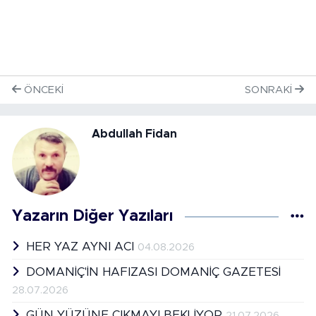
ÖNCEKI
SONRAKI
Abdullah Fidan
Yazarın Diğer Yazıları
HER YAZ AYNI ACI
04.08.2026
DOMANİÇ'İN HAFIZASI DOMANİÇ GAZETESİ
28.07.2026
GÜN YÜZÜNE ÇIKMAYI BEKLİYOR
21.07.2026