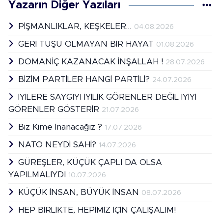
Yazarın Diğer Yazıları
PİŞMANLIKLAR, KEŞKELER…
04.08.2026
GERİ TUŞU OLMAYAN BİR HAYAT
01.08.2026
DOMANİÇ KAZANACAK İNŞALLAH !
28.07.2026
BİZİM PARTİLER HANGİ PARTİLİ?
24.07.2026
İYİLERE SAYGIYI İYİLİK GÖRENLER DEĞİL İYİYİ
GÖRENLER GÖSTERİR
21.07.2026
Biz Kime İnanacağız ?
17.07.2026
NATO NEYDİ SAHİ?
14.07.2026
GÜREŞLER, KÜÇÜK ÇAPLI DA OLSA
YAPILMALIYDI
10.07.2026
KÜÇÜK İNSAN, BÜYÜK İNSAN
08.07.2026
HEP BİRLİKTE, HEPİMİZ İÇİN ÇALIŞALIM!