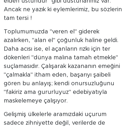
elden üstündür" gibi düsturlarımız var.
Ancak ne yazık ki eylemlerimiz, bu sözlerin
tam tersi !
Toplumumuzda "veren el" giderek
azalırken, "alan el" çoğunluk haline geldi.
Daha acısı ise, el açanların rızkı için ter
dökenleri "dünya malına tamah etmekle"
suçlamasıdır. Çalışarak kazananın emeğini
"çalmakla" itham eden, başarıyı şaibeli
gören bu anlayış; kendi onursuzluğunu
"fakiriz ama gururluyuz" edebiyatıyla
maskelemeye çalışıyor.
Gelişmiş ülkelerle aramızdaki uçurum
sadece zihniyette değil, verilerde de