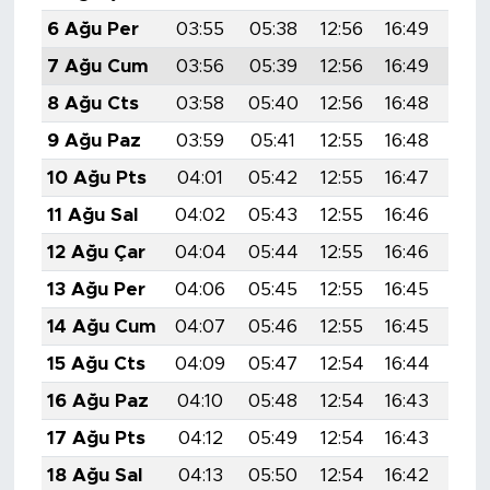
6 Ağu Per
03:55
05:38
12:56
16:49
20:
7 Ağu Cum
03:56
05:39
12:56
16:49
20:
8 Ağu Cts
03:58
05:40
12:56
16:48
20:
9 Ağu Paz
03:59
05:41
12:55
16:48
20:
10 Ağu Pts
04:01
05:42
12:55
16:47
19:
11 Ağu Sal
04:02
05:43
12:55
16:46
19:
12 Ağu Çar
04:04
05:44
12:55
16:46
19:
13 Ağu Per
04:06
05:45
12:55
16:45
19:
14 Ağu Cum
04:07
05:46
12:55
16:45
19:
15 Ağu Cts
04:09
05:47
12:54
16:44
19:
16 Ağu Paz
04:10
05:48
12:54
16:43
19:
17 Ağu Pts
04:12
05:49
12:54
16:43
19:
18 Ağu Sal
04:13
05:50
12:54
16:42
19: