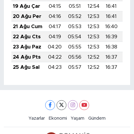
19 Ağu Çar
04:15
05:51
12:54
16:41
19:
20 Ağu Per
04:16
05:52
12:53
16:41
19:
21 Ağu Cum
04:17
05:53
12:53
16:40
19:
22 Ağu Cts
04:19
05:54
12:53
16:39
19:
23 Ağu Paz
04:20
05:55
12:53
16:38
19:
24 Ağu Pts
04:22
05:56
12:52
16:37
19:
25 Ağu Sal
04:23
05:57
12:52
16:37
19:
Yazarlar
Ekonomi
Yaşam
Gündem