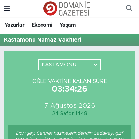
Yazarlar
Ekonomi
Yaşam
Kastamonu Namaz Vakitleri
KASTAMONU
ÖĞLE VAKTINE KALAN SÜRE
03:34:26
7 Ağustos 2026
24 Safer 1448
Dört şey, Cennet hazinelerindendir: Sadakayı gizli
vermek, musibeti gizlemek, sıla-i rahim yapmak ve