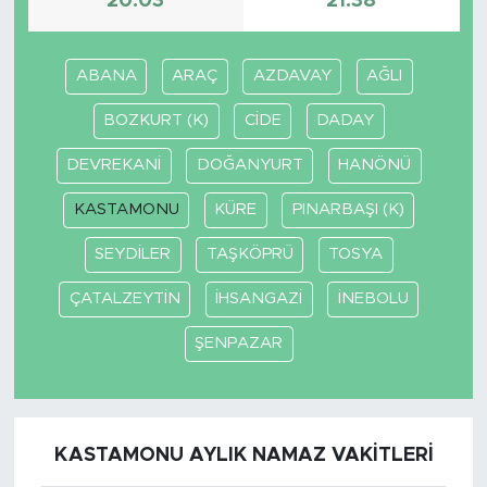
20:03
21:38
ABANA
ARAÇ
AZDAVAY
AĞLI
BOZKURT (K)
CİDE
DADAY
DEVREKANİ
DOĞANYURT
HANÖNÜ
KASTAMONU
KÜRE
PINARBAŞI (K)
SEYDİLER
TAŞKÖPRÜ
TOSYA
ÇATALZEYTİN
İHSANGAZİ
İNEBOLU
ŞENPAZAR
KASTAMONU AYLIK NAMAZ VAKITLERI