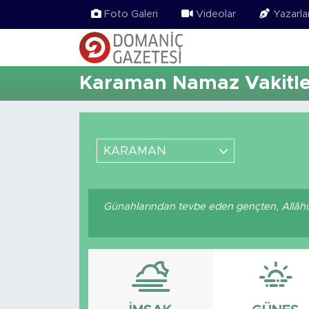
Foto Galeri
Videolar
Yazarla
Karaman Namaz Vakitle
KARAMAN
Günahlarından tevbe eden gençten, Allâhü