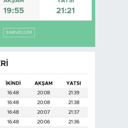
AKŞAM
YATSI
19:55
21:21
SARIVELİLER
RI
İKINDI
AKŞAM
YATSI
16:48
20:08
21:39
16:48
20:08
21:38
16:48
20:07
21:37
16:48
20:06
21:36