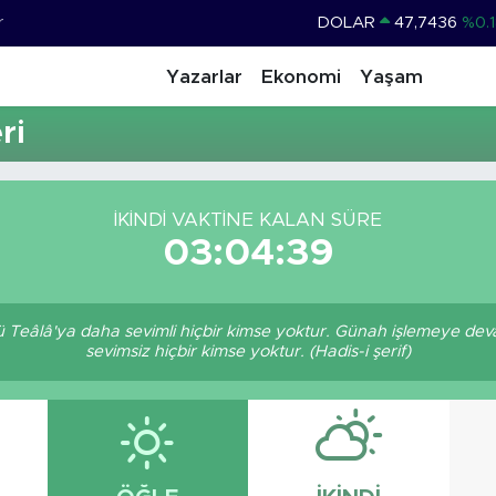
r
DOLAR
47,7436
%0.1
EURO
55,2510
%0.3
Yazarlar
Ekonomi
Yaşam
STERLİN
64,4811
%0.3
ri
GRAM ALTIN
6660.55
%0.0
BİST100
13.779
%-1
İKINDI VAKTINE KALAN SÜRE
BITCOIN
64.959,79
%1.
03:04:39
 Teâlâ'ya daha sevimli hiçbir kimse yoktur. Günah işlemeye dev
sevimsiz hiçbir kimse yoktur. (Hadis-i şerif)