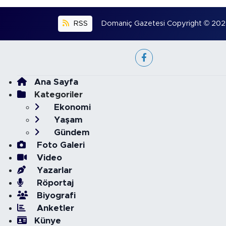
RSS
Domaniç Gazetesi Copyright © 2022. 
Ana Sayfa
Kategoriler
Ekonomi
Yaşam
Gündem
Foto Galeri
Video
Yazarlar
Röportaj
Biyografi
Anketler
Künye