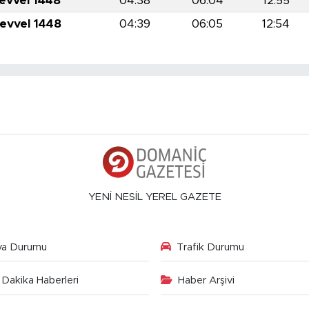
levvel 1448
04:38
06:04
12:55
levvel 1448
04:39
06:05
12:54
YENİ NESİL YEREL GAZETE
va Durumu
Trafik Durumu
Dakika Haberleri
Haber Arşivi