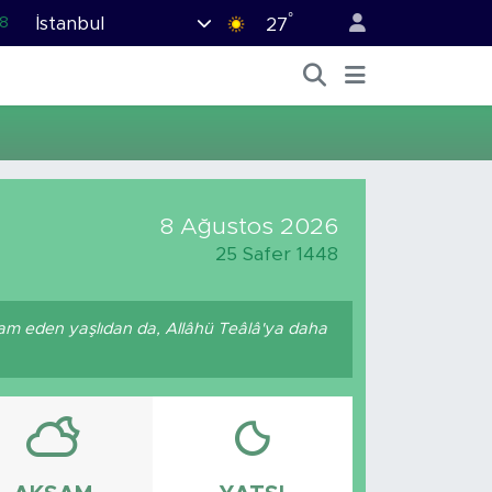
°
İstanbul
8
27
2
8
3
4
11
8 Ağustos 2026
25 Safer 1448
am eden yaşlıdan da, Allâhü Teâlâ'ya daha