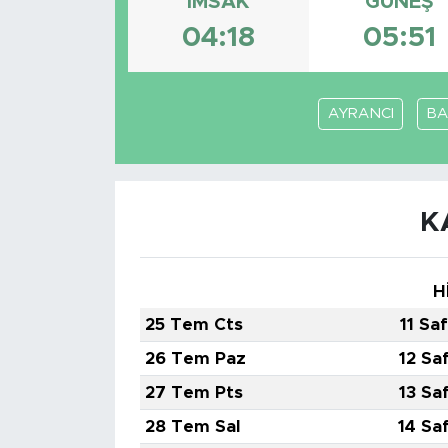
İMSAK
GÜNEŞ
04:18
05:51
AYRANCI
BA
K
H
25 Tem Cts
11 Sa
26 Tem Paz
12 Sa
27 Tem Pts
13 Sa
28 Tem Sal
14 Sa