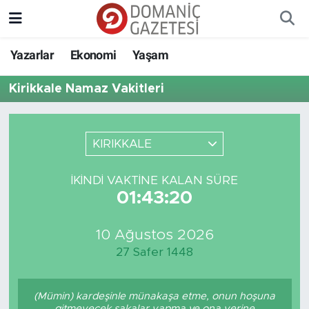
Yazarlar
Ekonomi
Yaşam
Kirikkale Namaz Vakitleri
KIRIKKALE
İKINDI VAKTINE KALAN SÜRE
01:43:20
10 Ağustos 2026
27 Safer 1448
(Mümin) kardeşinle münakaşa etme, onun hoşuna
gitmeyecek şakalar yapma ve ona yerine