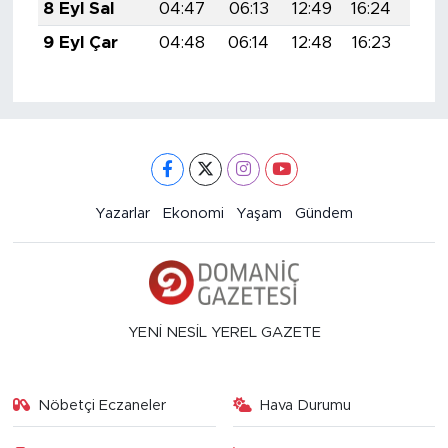
8 Eyl Sal
04:47
06:13
12:49
16:24
19:
9 Eyl Çar
04:48
06:14
12:48
16:23
19:
Yazarlar
Ekonomi
Yaşam
Gündem
YENİ NESİL YEREL GAZETE
Nöbetçi Eczaneler
Hava Durumu