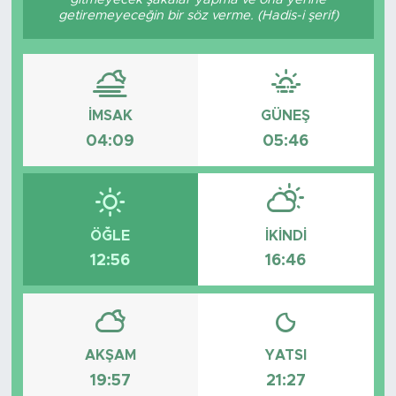
getiremeyeceğin bir söz verme. (Hadis-i şerif)
İMSAK
GÜNEŞ
04:09
05:46
ÖĞLE
İKINDI
12:56
16:46
AKŞAM
YATSI
19:57
21:27