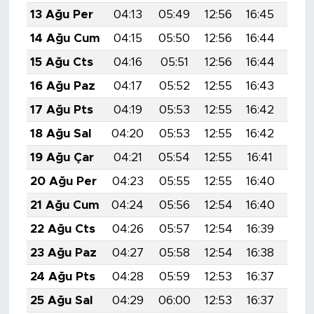
13 Ağu Per
04:13
05:49
12:56
16:45
19:
14 Ağu Cum
04:15
05:50
12:56
16:44
19:
15 Ağu Cts
04:16
05:51
12:56
16:44
19:
16 Ağu Paz
04:17
05:52
12:55
16:43
19:
17 Ağu Pts
04:19
05:53
12:55
16:42
19:
18 Ağu Sal
04:20
05:53
12:55
16:42
19:
19 Ağu Çar
04:21
05:54
12:55
16:41
19:
20 Ağu Per
04:23
05:55
12:55
16:40
19:
21 Ağu Cum
04:24
05:56
12:54
16:40
19:
22 Ağu Cts
04:26
05:57
12:54
16:39
19:
23 Ağu Paz
04:27
05:58
12:54
16:38
19:
24 Ağu Pts
04:28
05:59
12:53
16:37
19:
25 Ağu Sal
04:29
06:00
12:53
16:37
19: