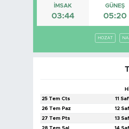
İMSAK
GÜNEŞ
03:44
05:20
HOZAT
NA
H
25 Tem Cts
11 Sa
26 Tem Paz
12 Sa
27 Tem Pts
13 Sa
28 Tem Sal
14 Sa