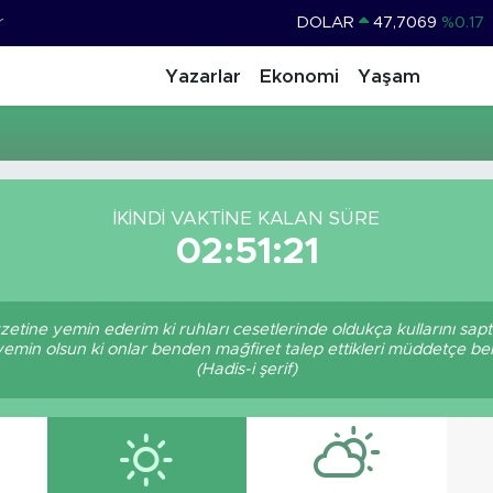
r
DOLAR
47,7069
%0.17
EURO
55,0265
%0.01
Yazarlar
Ekonomi
Yaşam
STERLİN
64,1897
%0.02
GRAM ALTIN
6574.81
%1.44
BİST100
13.887
%64
İKINDI VAKTINE KALAN SÜRE
BITCOIN
64.360,53
%-0.76
02:51:21
zetine yemin ederim ki ruhları cesetlerinde oldukça kullarını sa
 yemin olsun ki onlar benden mağfiret talep ettikleri müddetçe 
(Hadis-i şerif)