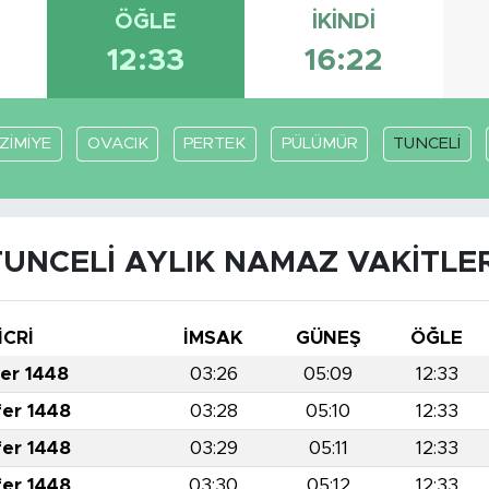
ÖĞLE
İKINDI
12:33
16:22
ZİMİYE
OVACIK
PERTEK
PÜLÜMÜR
TUNCELİ
TUNCELİ AYLIK NAMAZ VAKITLER
İCRİ
İMSAK
GÜNEŞ
ÖĞLE
fer 1448
03:26
05:09
12:33
fer 1448
03:28
05:10
12:33
fer 1448
03:29
05:11
12:33
fer 1448
03:30
05:12
12:33