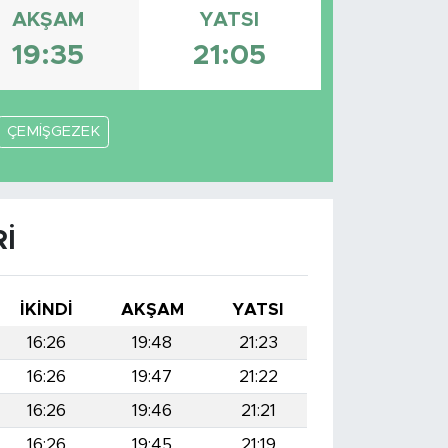
AKŞAM
YATSI
19:35
21:05
ÇEMİŞGEZEK
I
İKINDI
AKŞAM
YATSI
16:26
19:48
21:23
16:26
19:47
21:22
16:26
19:46
21:21
16:26
19:45
21:19