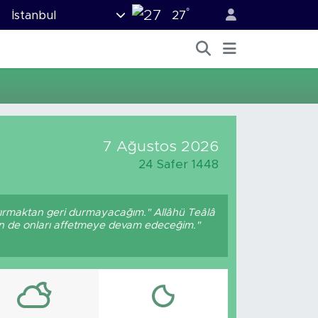
°
İstanbul
27
7 Ağustos 2026
24 Safer 1448
ptırmaktan geri durmayacağım." Allâhü Teâlâ
ben de onları affetmeye devam edeceğim."