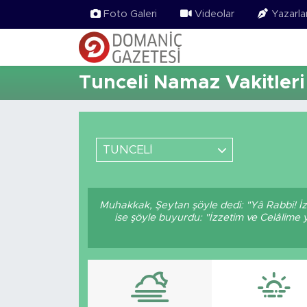
Foto Galeri
Videolar
Yazarla
Tunceli Namaz Vakitleri
TUNCELİ
Muhakkak, Şeytan şöyle dedi: "Yâ Rabbi! İz
ise şöyle buyurdu: "İzzetim ve Celâlime