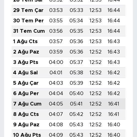
29 Tem Çar
03:53
05:33
12:53
16:44
20:
30 Tem Per
03:55
05:34
12:53
16:44
20:
31 Tem Cum
03:56
05:35
12:53
16:44
20:
1 Ağu Cts
03:57
05:36
12:53
16:43
20:
2 Ağu Paz
03:59
05:36
12:52
16:43
19:
3 Ağu Pts
04:00
05:37
12:52
16:43
19:
4 Ağu Sal
04:01
05:38
12:52
16:42
19:
5 Ağu Çar
04:03
05:39
12:52
16:42
19:
6 Ağu Per
04:04
05:40
12:52
16:42
19:
7 Ağu Cum
04:05
05:41
12:52
16:41
19:
8 Ağu Cts
04:07
05:42
12:52
16:41
19:
9 Ağu Paz
04:08
05:43
12:52
16:40
19:
10 Ağu Pts
04:09
05:43
12:52
16:40
19: