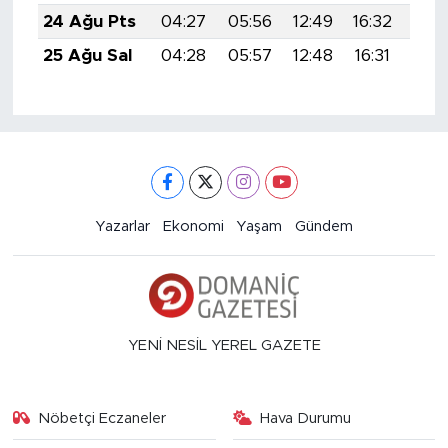
24 Ağu Pts
04:27
05:56
12:49
16:32
19:
25 Ağu Sal
04:28
05:57
12:48
16:31
19:
Yazarlar
Ekonomi
Yaşam
Gündem
YENİ NESİL YEREL GAZETE
Nöbetçi Eczaneler
Hava Durumu