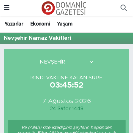
Yazarlar
Ekonomi
Yaşam
Nevşehir Namaz Vakitleri
NEVŞEHİR
İKINDI VAKTINE KALAN SÜRE
03:45:52
7 Ağustos 2026
24 Safer 1448
Ve (Allah) size istediğiniz şeylerin hepsinden
vermiştir. Eğer Allâh'ın verdiği nimetleri sayacak