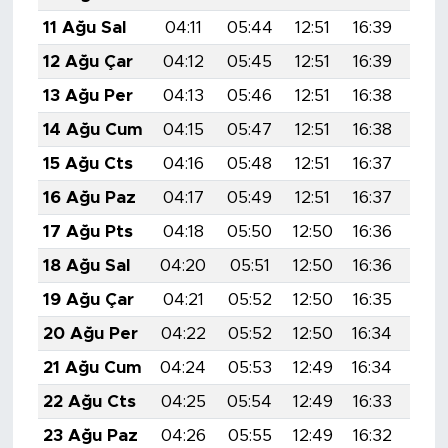
11 Ağu Sal
04:11
05:44
12:51
16:39
19:
12 Ağu Çar
04:12
05:45
12:51
16:39
19:
13 Ağu Per
04:13
05:46
12:51
16:38
19:
14 Ağu Cum
04:15
05:47
12:51
16:38
19:
15 Ağu Cts
04:16
05:48
12:51
16:37
19:
16 Ağu Paz
04:17
05:49
12:51
16:37
19:
17 Ağu Pts
04:18
05:50
12:50
16:36
19:
18 Ağu Sal
04:20
05:51
12:50
16:36
19:
19 Ağu Çar
04:21
05:52
12:50
16:35
19:
20 Ağu Per
04:22
05:52
12:50
16:34
19:
21 Ağu Cum
04:24
05:53
12:49
16:34
19:
22 Ağu Cts
04:25
05:54
12:49
16:33
19:
23 Ağu Paz
04:26
05:55
12:49
16:32
19: