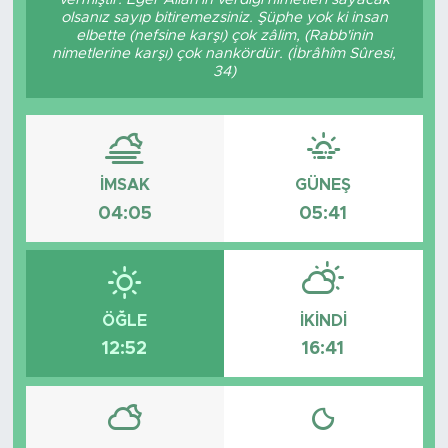
olsanız sayıp bitiremezsiniz. Şüphe yok ki insan
elbette (nefsine karşı) çok zâlim, (Rabb'inin
nimetlerine karşı) çok nankördür. (İbrâhîm Sûresi,
34)
İMSAK
GÜNEŞ
04:05
05:41
ÖĞLE
İKINDI
12:52
16:41