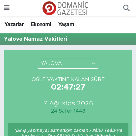
Yazarlar
Ekonomi
Yaşam
Yalova Namaz Vakitleri
YALOVA
ÖĞLE VAKTINE KALAN SÜRE
02:47:27
7 Ağustos 2026
24 Safer 1448
(Bir iş yapmaya) azmettiğin zaman Allâhü Teâlâ'ya
tevekkül et. Zira Allâhü Teâlâ, tevekkül eden