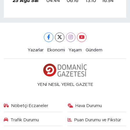
25 Ağu Sal
04:44
06:16
13:10
16:54
19:
Yazarlar
Ekonomi
Yaşam
Gündem
YENİ NESİL YEREL GAZETE
Nöbetçi Eczaneler
Hava Durumu
Trafik Durumu
Puan Durumu ve Fikstür