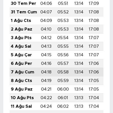
30 Tem Per
04:06
05:51
13:14
17:09
20:
31 Tem Cum
04:07
05:52
13:14
17:08
20:
1 Ağu Cts
04:09
05:53
13:14
17:08
20:
2 Ağu Paz
04:10
05:53
13:14
17:08
20:
3 Ağu Pts
04:12
05:54
13:14
17:07
20:
4 Ağu Sal
04:13
05:55
13:14
17:07
20:
5 Ağu Çar
04:15
05:56
13:14
17:07
20:
6 Ağu Per
04:16
05:57
13:14
17:06
20:
7 Ağu Cum
04:18
05:58
13:14
17:06
20:
8 Ağu Cts
04:19
05:59
13:14
17:05
20:
9 Ağu Paz
04:21
06:00
13:14
17:05
20:
10 Ağu Pts
04:22
06:01
13:13
17:04
20:
11 Ağu Sal
04:24
06:02
13:13
17:04
20: