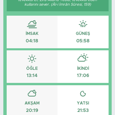
kullarını sever. (Âl-i İmrân Sûresi, 159)
İMSAK
GÜNEŞ
04:18
05:58
ÖĞLE
İKINDI
13:14
17:06
AKŞAM
YATSI
20:19
21:53