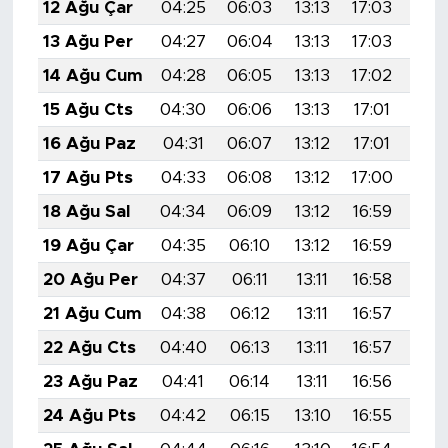
12 Ağu Çar
04:25
06:03
13:13
17:03
20:
13 Ağu Per
04:27
06:04
13:13
17:03
20:
14 Ağu Cum
04:28
06:05
13:13
17:02
20:
15 Ağu Cts
04:30
06:06
13:13
17:01
20:
16 Ağu Paz
04:31
06:07
13:12
17:01
20:
17 Ağu Pts
04:33
06:08
13:12
17:00
20:
18 Ağu Sal
04:34
06:09
13:12
16:59
20:
19 Ağu Çar
04:35
06:10
13:12
16:59
20:
20 Ağu Per
04:37
06:11
13:11
16:58
20:
21 Ağu Cum
04:38
06:12
13:11
16:57
20:
22 Ağu Cts
04:40
06:13
13:11
16:57
19:
23 Ağu Paz
04:41
06:14
13:11
16:56
19:
24 Ağu Pts
04:42
06:15
13:10
16:55
19: