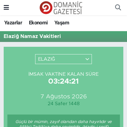
Yazarlar
Ekonomi
Yaşam
Elaziğ Namaz Vakitleri
ELAZIĞ
İMSAK VAKTINE KALAN SÜRE
03:24:21
7 Ağustos 2026
24 Safer 1448
Güçlü bir mümin, zayıf olandan daha hayırlıdır ve
Allâhü Teâlâ'ya daha sevimlidir. (Hadis-i şerif)