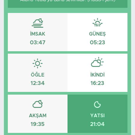
İMSAK
GÜNEŞ
03:47
05:23
ÖĞLE
İKINDI
12:34
16:23
AKŞAM
YATSI
19:35
21:04