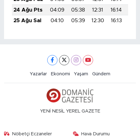
24 Ağu Pts
04:09
05:38
12:31
16:14
19:
25 Ağu Sal
04:10
05:39
12:30
16:13
19:
Yazarlar
Ekonomi
Yaşam
Gündem
YENİ NESİL YEREL GAZETE
Nöbetçi Eczaneler
Hava Durumu