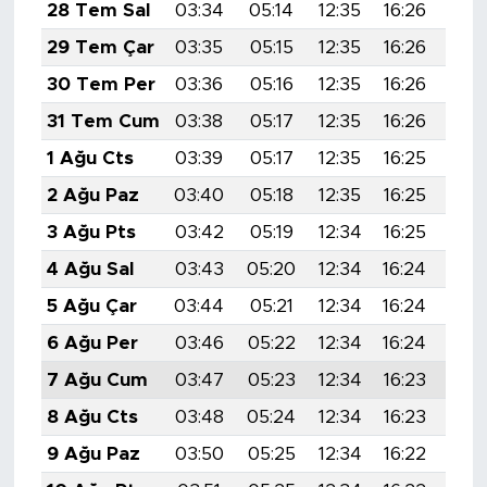
28 Tem Sal
03:34
05:14
12:35
16:26
19:
29 Tem Çar
03:35
05:15
12:35
16:26
19:
30 Tem Per
03:36
05:16
12:35
16:26
19:
31 Tem Cum
03:38
05:17
12:35
16:26
19:
1 Ağu Cts
03:39
05:17
12:35
16:25
19:
2 Ağu Paz
03:40
05:18
12:35
16:25
19:
3 Ağu Pts
03:42
05:19
12:34
16:25
19:
4 Ağu Sal
03:43
05:20
12:34
16:24
19:
5 Ağu Çar
03:44
05:21
12:34
16:24
19:
6 Ağu Per
03:46
05:22
12:34
16:24
19:
7 Ağu Cum
03:47
05:23
12:34
16:23
19:
8 Ağu Cts
03:48
05:24
12:34
16:23
19:
9 Ağu Paz
03:50
05:25
12:34
16:22
19: