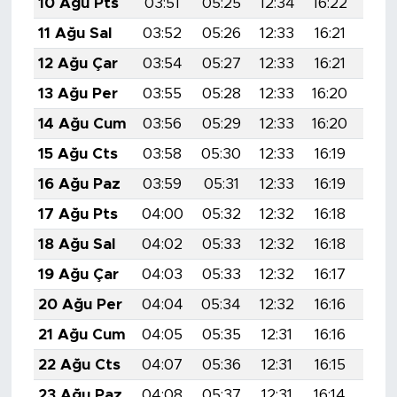
10 Ağu Pts
03:51
05:25
12:34
16:22
19:
11 Ağu Sal
03:52
05:26
12:33
16:21
19:
12 Ağu Çar
03:54
05:27
12:33
16:21
19:
13 Ağu Per
03:55
05:28
12:33
16:20
19:
14 Ağu Cum
03:56
05:29
12:33
16:20
19:
15 Ağu Cts
03:58
05:30
12:33
16:19
19:
16 Ağu Paz
03:59
05:31
12:33
16:19
19:
17 Ağu Pts
04:00
05:32
12:32
16:18
19:
18 Ağu Sal
04:02
05:33
12:32
16:18
19:
19 Ağu Çar
04:03
05:33
12:32
16:17
19:
20 Ağu Per
04:04
05:34
12:32
16:16
19:
21 Ağu Cum
04:05
05:35
12:31
16:16
19:
22 Ağu Cts
04:07
05:36
12:31
16:15
19:
23 Ağu Paz
04:08
05:37
12:31
16:14
19: