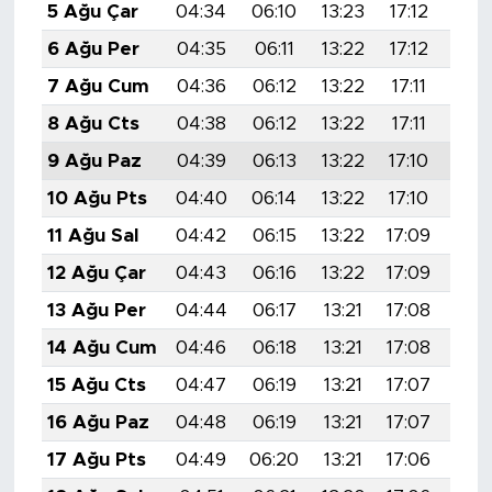
5 Ağu Çar
04:34
06:10
13:23
17:12
20:
6 Ağu Per
04:35
06:11
13:22
17:12
20:
7 Ağu Cum
04:36
06:12
13:22
17:11
20:
8 Ağu Cts
04:38
06:12
13:22
17:11
20:
9 Ağu Paz
04:39
06:13
13:22
17:10
20:
10 Ağu Pts
04:40
06:14
13:22
17:10
20:
11 Ağu Sal
04:42
06:15
13:22
17:09
20:
12 Ağu Çar
04:43
06:16
13:22
17:09
20:
13 Ağu Per
04:44
06:17
13:21
17:08
20:
14 Ağu Cum
04:46
06:18
13:21
17:08
20:
15 Ağu Cts
04:47
06:19
13:21
17:07
20:
16 Ağu Paz
04:48
06:19
13:21
17:07
20:
17 Ağu Pts
04:49
06:20
13:21
17:06
20: