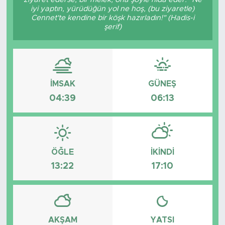
iyi yaptın, yürüdüğün yol ne hoş, (bu ziyaretle)
Cennet'te kendine bir köşk hazırladın!" (Hadis-i
şerif)
İMSAK
GÜNEŞ
04:39
06:13
ÖĞLE
İKINDI
13:22
17:10
AKŞAM
YATSI