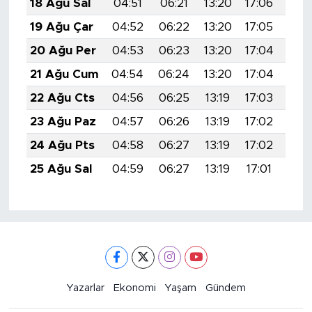
18 Ağu Sal
04:51
06:21
13:20
17:06
20:
19 Ağu Çar
04:52
06:22
13:20
17:05
20:
20 Ağu Per
04:53
06:23
13:20
17:04
20:
21 Ağu Cum
04:54
06:24
13:20
17:04
20:
22 Ağu Cts
04:56
06:25
13:19
17:03
20:
23 Ağu Paz
04:57
06:26
13:19
17:02
20:
24 Ağu Pts
04:58
06:27
13:19
17:02
20:
25 Ağu Sal
04:59
06:27
13:19
17:01
20:
Yazarlar
Ekonomi
Yaşam
Gündem