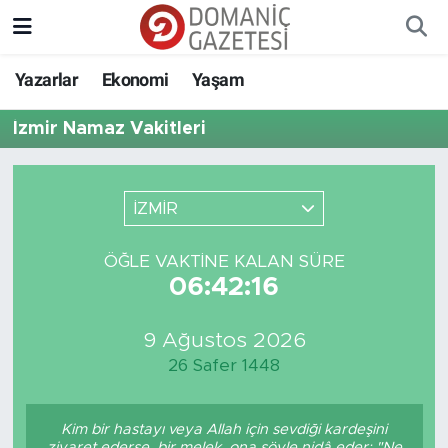
Yazarlar
Ekonomi
Yaşam
İzmir Namaz Vakitleri
İZMİR
ÖĞLE VAKTINE KALAN SÜRE
06:42:16
9 Ağustos 2026
26 Safer 1448
Kim bir hastayı veya Allah için sevdiği kardeşini
ziyaret ederse, bir melek, ona şöyle nidâ eder: "Ne