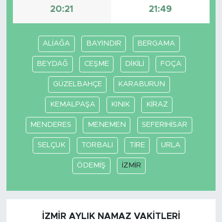
20:21
21:49
ALİAĞA
BAYINDIR
BERGAMA
BEYDAĞ
CEŞME
DİKİLİ
FOÇA
GÜZELBAHÇE
KARABURUN
KEMALPAŞA
KINIK
KİRAZ
MENDERES
MENEMEN
SEFERIHİSAR
SELÇUK
TORBALI
TİRE
URLA
ÖDEMİŞ
İZMİR
İZMİR AYLIK NAMAZ VAKITLERI