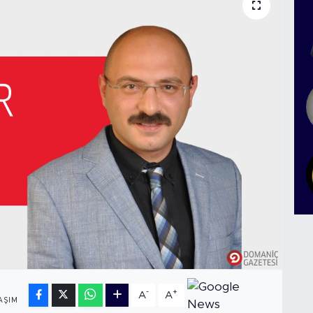
-
+
A
A
AŞIM