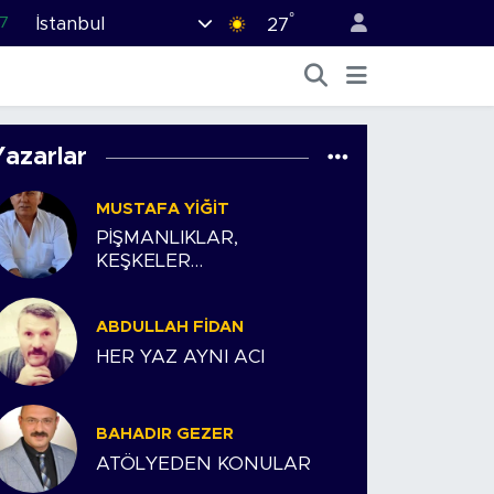
°
İstanbul
7
27
1
2
44
Yazarlar
4
MUSTAFA YIĞIT
6
PİŞMANLIKLAR,
KEŞKELER…
ABDULLAH FIDAN
HER YAZ AYNI ACI
BAHADIR GEZER
ATÖLYEDEN KONULAR