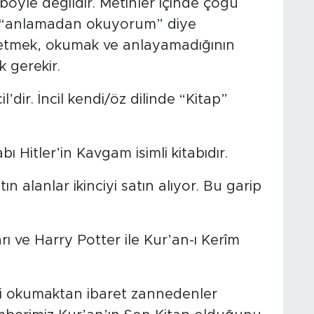
böyle değildir. Metinler içinde çoğu
ni “anlamadan okuyorum” diye
mek, okumak ve anlayamadığının
k gerekir.
’dir. İncil kendi/öz dilinde “Kitap”
ı Hitler’in Kavgam isimli kitabıdır.
ın alanlar ikinciyi satın alıyor. Bu garip
ı ve Harry Potter ile Kur’an-ı Kerîm
’i okumaktan ibaret zannedenler