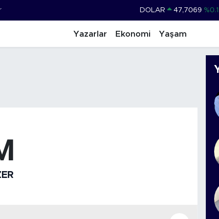
r
DOLAR
47,7069
%0.1
EURO
55,0265
%0.0
Yazarlar
Ekonomi
Yaşam
STERLİN
64,1897
%0.0
GRAM ALTIN
6574.81
%1.
BİST100
13.887
%6
BITCOIN
64.360,53
%-0.7
M
ZER