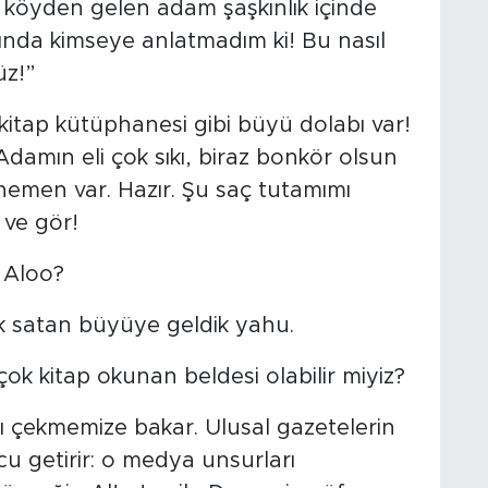
 köyden gelen adam şaşkınlık içinde
ında kimseye anlatmadım ki! Bu nasıl
üz!”
itap kütüphanesi gibi büyü dolabı var!
amın eli çok sıkı, biraz bonkör olsun
emen var. Hazır. Şu saç tutamımı
 ve gör!
 Aloo?
ok satan büyüye geldik yahu.
ok kitap okunan beldesi olabilir miyiz?
karı çekmemize bakar. Ulusal gazetelerin
u getirir: o medya unsurları