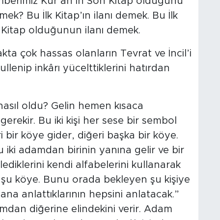
mberimiz Kur’an’ın Son Kitap olduğunu
mek? Bu İlk Kitap’ın ilanı demek. Bu İlk
r Kitap olduğunun ilanı demek.
kta çok hassas olanların Tevrat ve İncil’i
lenip inkârı yücelttiklerini hatırdan
 nasıl oldu? Gelin hemen kısaca
i gerekir. Bu iki kişi her sese bir sembol
iri bir köye gider, diğeri başka bir köye.
iki adamdan birinin yanına gelir ve bir
ediklerini kendi alfabelerini kullanarak
t şu köye. Bunu orada bekleyen şu kişiye
ana anlattıklarının hepsini anlatacak.”
mdan diğerine elindekini verir. Adam