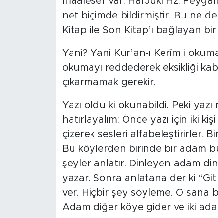
maalesef var. Halbuki Hz. Peyga
net biçimde bildirmiştir. Bu ne de
Kitap ile Son Kitap’ı bağlayan bi
Yani? Yani Kur’an-ı Kerîm’i okuma
okumayı reddederek eksikliği kabul
çıkarmamak gerekir.
Yazı oldu ki okunabildi. Peki yazı
hatırlayalım: Önce yazı için iki kiş
çizerek sesleri alfabeleştirirler. B
Bu köylerden birinde bir adam bu 
şeyler anlatır. Dinleyen adam dinl
yazar. Sonra anlatana der ki “Gi
ver. Hiçbir şey söyleme. O sana b
Adam diğer köye gider ve iki ada