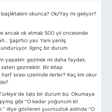
la başlıktakini okunca? Ok/Yay mı geliyor?
e ancak ok atmak 500 yıl öncesinde
h… Şaşırtıcı yav. Yani yanlış
ündürüyor. İlginç bir durum.
kum yapalım: gezmek mi daha faydalı,
zaten gezmektir. Bir kitap
arf sırası üzerinde ilerler? Kaç km okur
ede?
Türkiye’de lüks bir durum bu. Okumaya
ğıymış gibi “O kadar yoğunum ki!
” diye gösteren şuursuzluk aslında “O