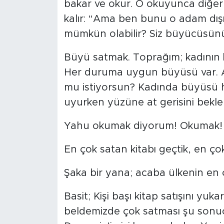
bakar ve okur. O okuyunca diğer
kalır: “Ama ben bunu o adam dış
mümkün olabilir? Siz büyücüsün
Büyü satmak. Toprağım; kadının k
Her duruma uygun büyüsü var. Ad
mu istiyorsun? Kadında büyüsü h
uyurken yüzüne at gerisini bekle
Yahu okumak diyorum! Okumak!
En çok satan kitabı geçtik, en ç
Şaka bir yana; acaba ülkenin en ç
Basit; Kişi başı kitap satışını yu
beldemizde çok satması şu sonuc