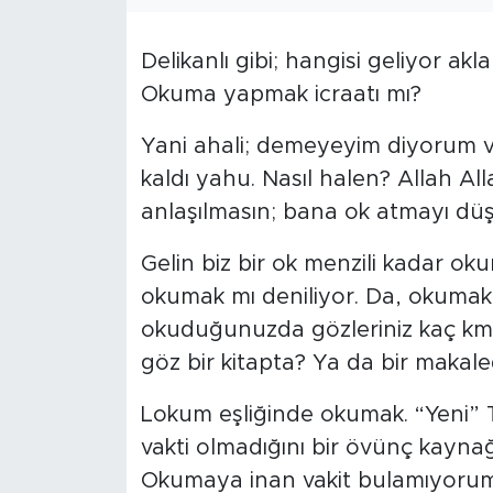
Delikanlı gibi; hangisi geliyor ak
Okuma yapmak icraatı mı?
Yani ahali; demeyeyim diyorum v
kaldı yahu. Nasıl halen? Allah Alla
anlaşılmasın; bana ok atmayı düş
Gelin biz bir ok menzili kadar o
okumak mı deniliyor. Da, okumak 
okuduğunuzda gözleriniz kaç km h
göz bir kitapta? Ya da bir makal
Lokum eşliğinde okumak. “Yeni” 
vakti olmadığını bir övünç kayna
Okumaya inan vakit bulamıyorum.