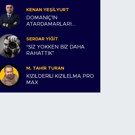
KENAN YEŞILYURT
DOMANİÇ’İN
ATARDAMARLARI:
ESNAFIMIZ VE BİZİM
HİKAYEMİZ
SERDAR YIĞIT
“SİZ YOKKEN BİZ DAHA
RAHATTIK”
M. TAHIR TURAN
KIZILDERİLİ KIZILELMA PRO
MAX