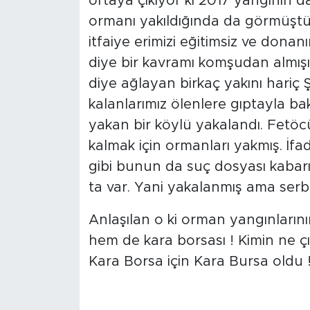
ortaya çıkıyor ki 2017 yangının da
ormanı yakıldığında da görmüştü
itfaiye erimizi eğitimsiz ve donanı
diye bir kavramı komşudan almışı
diye ağlayan birkaç yakını hariç 
kalanlarımız ölenlere gıptayla b
yakan bir köylü yakalandı. Fet
kalmak için ormanları yakmış. İfa
gibi bunun da suç dosyası kabar
ta var. Yani yakalanmış ama serbe
Anlaşılan o ki orman yangınların
hem de kara borsası ! Kimin ne ç
Kara Borsa için Kara Bursa oldu 