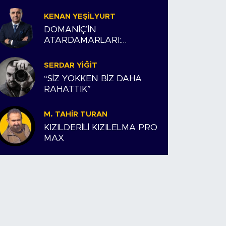
KENAN YEŞILYURT
DOMANİÇ’İN
ATARDAMARLARI:
ESNAFIMIZ VE BİZİM
HİKAYEMİZ
SERDAR YIĞIT
“SİZ YOKKEN BİZ DAHA
RAHATTIK”
M. TAHIR TURAN
KIZILDERİLİ KIZILELMA PRO
MAX