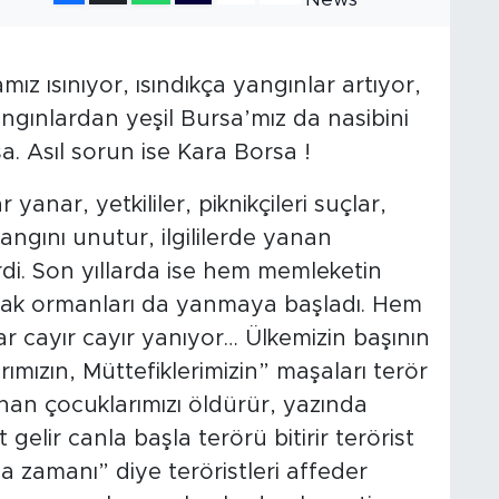
mız ısınıyor, ısındıkça yangınlar artıyor,
angınlardan yeşil Bursa’mız da nasibini
a. Asıl sorun ise Kara Borsa !
anar, yetkililer, piknikçileri suçlar,
yangını unutur, ilgililerde yanan
rdi. Son yıllarda ise hem memleketin
ak ormanları da yanmaya başladı. Hem
lar cayır cayır yanıyor… Ülkemizin başının
rımızın, Müttefiklerimizin” maşaları terör
nan çocuklarımızı öldürür, yazında
gelir canla başla terörü bitirir terörist
ma zamanı” diye teröristleri affeder