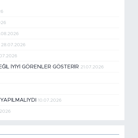
26
026
.08.2026
!
28.07.2026
.07.2026
DEĞİL İYİYİ GÖRENLER GÖSTERİR
21.07.2026
 YAPILMALIYDI
10.07.2026
.2026