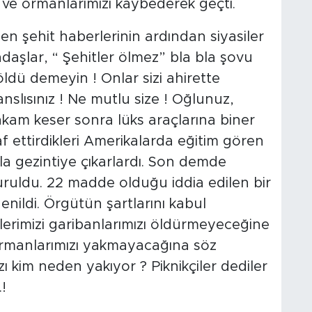
ı ve ormanlarımızı kaybederek geçti.
 şehit haberlerinin ardından siyasiler
daşlar, “ Şehitler ölmez” bla bla şovu
öldü demeyin ! Onlar sizi ahirette
lısınız ! Ne mutlu size ! Oğlunuz,
hkam keser sonra lüks araçlarına biner
 ettirdikleri Amerikalarda eğitim gören
rla gezintiye çıkarlardı. Son demde
turuldu. 22 madde olduğu iddia edilen bir
enildi. Örgütün şartlarını kabul
ülerimizi garibanlarımızı öldürmeyeceğine
rmanlarımızı yakmayacağına söz
ı kim neden yakıyor ? Piknikçiler dediler
!