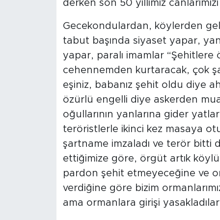
derken son 50 yıllımız canlarımız
Gecekondulardan, köylerden gelen
tabut başında siyaset yapar, yan
yapar, paralı imamlar “Şehitlere 
cehennemden kurtaracak, çok şans
eşiniz, babanız şehit oldu diye a
özürlü engelli diye askerden muaf
oğullarının yanlarına gider yatla
teröristlerle ikinci kez masaya o
şartname imzaladı ve terör bitti d
ettiğimize göre, örgüt artık köyl
pardon şehit etmeyeceğine ve o
verdiğine göre bizim ormanlarımız
ama ormanlara girişi yasakladılar.