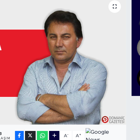
3
-
+
A
A
LAŞIM