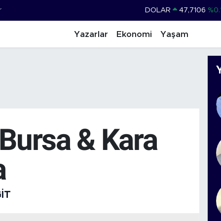
r
DOLAR
47,7106
%0.
EURO
55,1652
%0.
Yazarlar
Ekonomi
Yaşam
STERLİN
64,4046
%0.
GRAM ALTIN
6618.49
%2.
BİST100
13.773
%-
BITCOIN
65.130,04
%1
 Bursa & Kara
a
IT