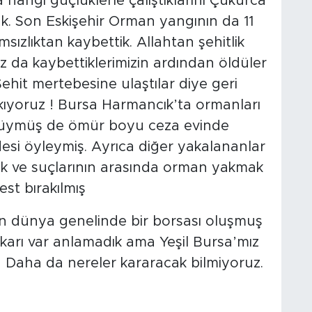
 hangi güçlüklerle çalıştıklarını Çukurca
k. Son Eskişehir Orman yangının da 11
msızlıktan kaybettik. Allahtan şehitlik
z da kaybettiklerimizin ardından öldüler
Şehit mertebesine ulaştılar diye geri
akıyoruz ! Bursa Harmancık’ta ormanları
öcüymüş de ömür boyu ceza evinde
desi öyleymiş. Ayrıca diğer yakalananlar
ık ve suçlarının arasında orman yakmak
st bırakılmış
ın dünya genelinde bir borsası oluşmuş
ıkarı var anlamadık ama Yeşil Bursa’mız
! Daha da nereler kararacak bilmiyoruz.