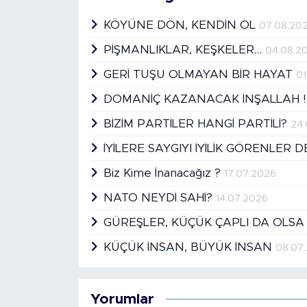
KÖYÜNE DÖN, KENDİN OL
07.08.20
PİŞMANLIKLAR, KEŞKELER…
04.08.2
GERİ TUŞU OLMAYAN BİR HAYAT
01
DOMANİÇ KAZANACAK İNŞALLAH 
BİZİM PARTİLER HANGİ PARTİLİ?
24
İYİLERE SAYGIYI İYİLİK GÖRENLER 
Biz Kime İnanacağız ?
17.07.2026
NATO NEYDİ SAHİ?
14.07.2026
GÜREŞLER, KÜÇÜK ÇAPLI DA OLSA
KÜÇÜK İNSAN, BÜYÜK İNSAN
08.07
Yorumlar