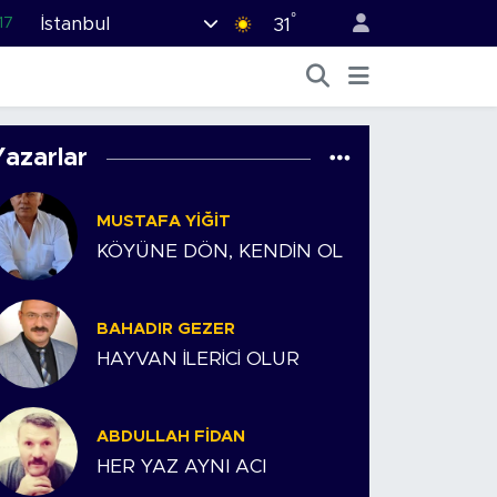
°
İstanbul
17
31
27
35
12
Yazarlar
19
MUSTAFA YIĞIT
.2
KÖYÜNE DÖN, KENDİN OL
BAHADIR GEZER
HAYVAN İLERİCİ OLUR
ABDULLAH FIDAN
HER YAZ AYNI ACI