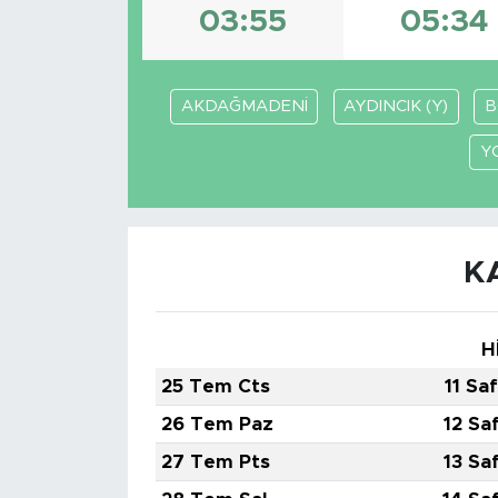
03:55
05:34
AKDAĞMADENİ
AYDINCIK (Y)
B
Y
K
H
25 Tem Cts
11 Sa
26 Tem Paz
12 Sa
27 Tem Pts
13 Sa