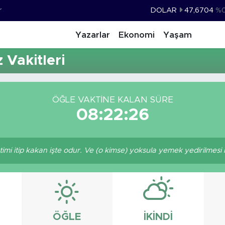
r
DOLAR
47,6704
%
EURO
55,0406
%-0.0
Yazarlar
Ekonomi
Yaşam
STERLİN
64,2143
%
Vakitleri
GRAM ALTIN
6510.40
%0.4
BİST100
13.799
%7
ÖĞLE VAKTINE KALAN SÜRE
BITCOIN
64.225,61
%-0.6
08:22:26
timi itip kakan işte odur. Ve (o kimse) yoksula yemek yedirilmesi 
ÖĞLE
İKINDI