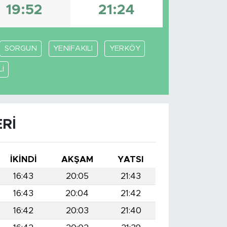
19:52
21:24
SORGUN
YENİFAKILI
YERKÖY
İ
RI
İKINDI
AKŞAM
YATSI
16:43
20:05
21:43
16:43
20:04
21:42
16:42
20:03
21:40