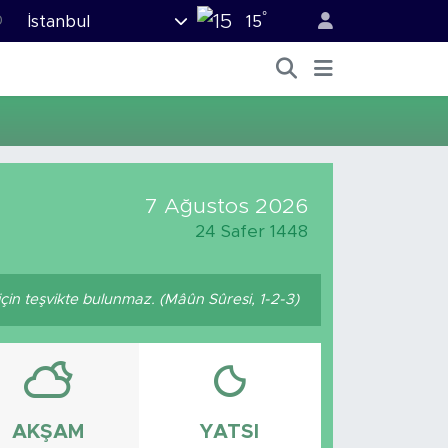
°
İstanbul
0
15
8
0
5
0
3
7 Ağustos 2026
24 Safer 1448
için teşvikte bulunmaz. (Mâûn Sûresi, 1-2-3)
AKŞAM
YATSI