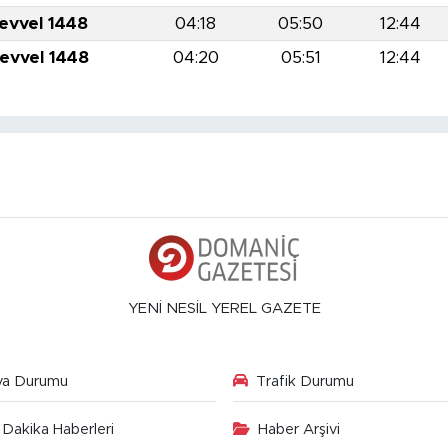
levvel 1448
04:18
05:50
12:44
levvel 1448
04:20
05:51
12:44
YENİ NESİL YEREL GAZETE
va Durumu
Trafik Durumu
Dakika Haberleri
Haber Arşivi