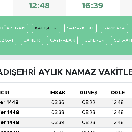
12:48
16:39
OĞAZLIYAN
KADIŞEHRİ
SARAYKENT
SARIKAYA
OZGAT
ÇANDIR
ÇAYIRALAN
ÇEKEREK
ŞEFAATL
ADIŞEHRİ AYLIK NAMAZ VAKITLE
İCRİ
İMSAK
GÜNEŞ
ÖĞLE
fer 1448
03:36
05:22
12:48
fer 1448
03:38
05:23
12:48
fer 1448
03:39
05:23
12:48