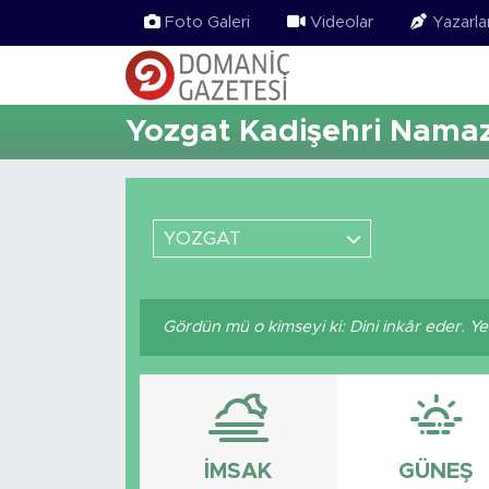
Foto Galeri
Videolar
Yazarla
Yozgat Kadişehri Namaz 
YOZGAT
Gördün mü o kimseyi ki: Dini inkâr eder. Ye
İMSAK
GÜNEŞ